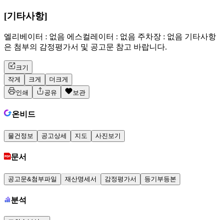
[기타사항]
엘리베이터 : 없음 에스컬레이터 : 없음 주차장 : 없음 기타사항
은 첨부의 감정평가서 및 공고문 참고 바랍니다.
크기
작게
크게
더크게
인쇄
공유
보관
온비드
물건정보
공고상세
지도
사진보기
문서
공고문&첨부파일
재산명세서
감정평가서
등기부등본
분석