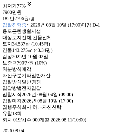

최저가
77
%
7900만원
182만2796원/평
입찰진행중
~
2026년 08월 10일 (17:00)
마감
D-1
용도
근린생활시설
대상
토지전체,건물전체
토지
34.537㎡ (10.45평)
건물
143.275㎡ (43.34평)
감정
2025년 10월 02일
보증금
790만원
(10%)
처분방식
매각
자산구분
기타일반재산
입찰방식
일반경쟁
입찰방법
전자입찰
입찰시작
2026년 08월 04일 (09:00)
입찰마감
2026년 08월 10일 (17:00)
집행
주식회사 하나자산신탁
유찰18회
회차
019
/차수
000
개찰
2026.08.11
(
10:00
)
2026.08.04