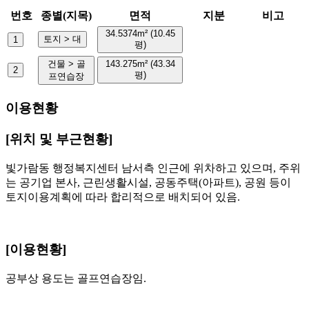
번호
종별(지목)
면적
지분
비고
34.5374m² (10.45
토지 > 대
1
평)
건물 > 골
143.275m² (43.34
2
평)
프연습장
이용현황
[위치 및 부근현황]
빛가람동 행정복지센터 남서측 인근에 위차하고 있으며, 주위
는 공기업 본사, 근린생활시설, 공동주택(아파트), 공원 등이
토지이용계획에 따라 합리적으로 배치되어 있음.
[이용현황]
공부상 용도는 골프연습장임.