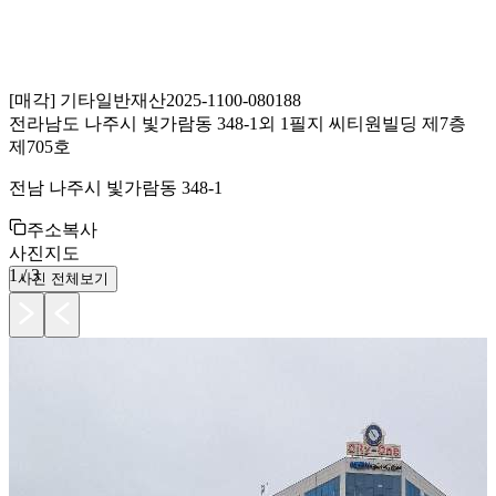
[
매각
]
기타일반재산
2025-1100-080188
전라남도 나주시 빛가람동 348-1외 1필지 씨티원빌딩 제7층
제705호
전남 나주시 빛가람동 348-1
주소복사
사진
지도
1
/
3
사진 전체보기