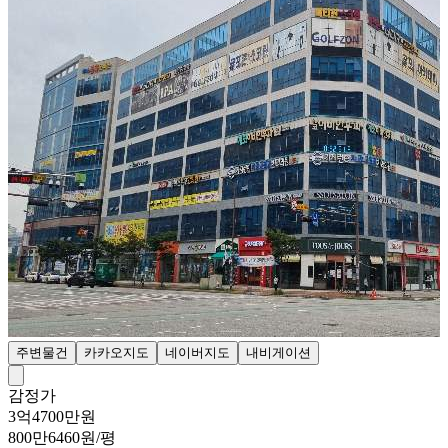
주변물건
카카오지도
네이버지도
내비게이션
감정가
3억4700만원
800만6460원/평