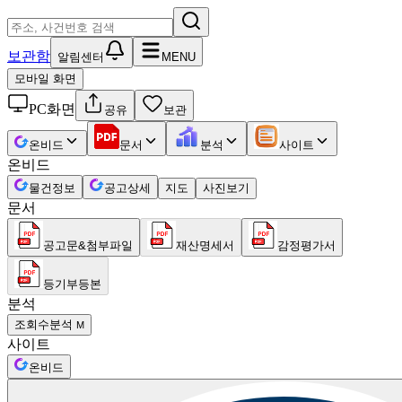
보관함
알림센터
MENU
모바일 화면
PC화면
공유
보관
온비드
문서
분석
사이트
온비드
물건정보
공고상세
지도
사진보기
문서
공고문&첨부파일
재산명세서
감정평가서
등기부등본
분석
조회수분석
M
사이트
온비드