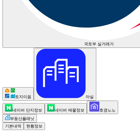
국토부 실거래가
토지이음
아실
네이버 단지정보
네이버 매물정보
호갱노노
부동산플래닛
기본내역
현황정보