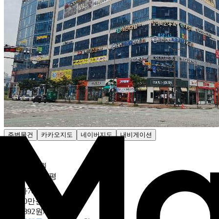
주변물건
카카오지도
네이버지도
내비게이션
감정가
4억7000만원
801만6373원/평

최저가
78
%
1억500만원
179만892원/평