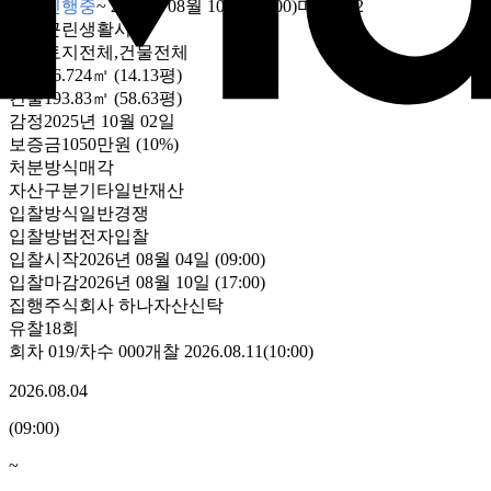
입찰진행중
~
2026년 08월 10일 (17:00)
마감
D-2
용도
근린생활시설
대상
토지전체,건물전체
토지
46.724㎡ (14.13평)
건물
193.83㎡ (58.63평)
감정
2025년 10월 02일
보증금
1050만원
(10%)
처분방식
매각
자산구분
기타일반재산
입찰방식
일반경쟁
입찰방법
전자입찰
입찰시작
2026년 08월 04일 (09:00)
입찰마감
2026년 08월 10일 (17:00)
집행
주식회사 하나자산신탁
유찰18회
회차
019
/차수
000
개찰
2026.08.11
(
10:00
)
2026.08.04
(
09:00
)
~