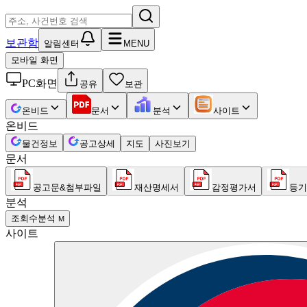
보관함
알림센터
MENU
모바일 화면
PC화면
공유
보관
온비드
문서
분석
사이트
온비드
물건정보
공고상세
지도
사진보기
문서
공고문&첨부파일
재산명세서
감정평가서
등기
분석
조회수분석
M
사이트