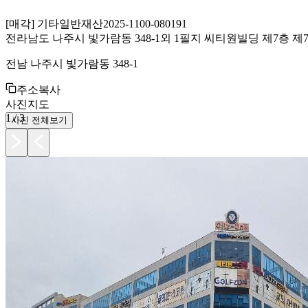
[
매각
]
기타일반재산
2025-1100-080191
전라남도 나주시 빛가람동 348-1외 1필지 씨티원빌딩 제7층 제7
전남 나주시 빛가람동 348-1
주소복사
사진
지도
1
/
3
사진 전체보기