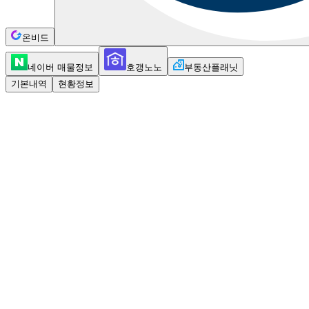
온비드
네이버 매물정보
호갱노노
부동산플래닛
기본내역
현황정보