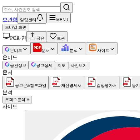
보관함
알림센터
MENU
모바일 화면
PC화면
공유
보관
온비드
문서
분석
사이트
온비드
물건정보
공고상세
지도
사진보기
문서
공고문&첨부파일
재산명세서
감정평가서
등기
분석
조회수분석
M
사이트