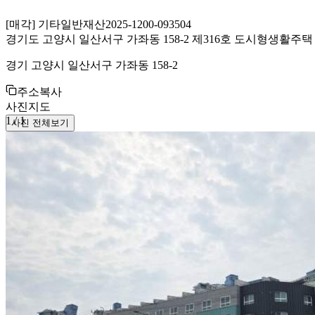
[
매각
]
기타일반재산
2025-1200-093504
경기도 고양시 일산서구 가좌동 158-2 제316호 도시형생활주택
경기 고양시 일산서구 가좌동 158-2
주소복사
사진
지도
1
/
1
사진 전체보기