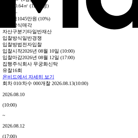
건물
40.64㎡ (12.29평)
감정
—
보증금
1045만원
(10%)
처분방식
매각
자산구분
기타일반재산
입찰방식
일반경쟁
입찰방법
전자입찰
입찰시작
2026년 08월 10일 (10:00)
입찰마감
2026년 08월 12일 (17:00)
집행
주식회사 무궁화신탁
유찰16회
온비드에서 자세히 보기
회차
010
/차수
000
개찰
2026.08.13
(
10:00
)
2026.08.10
(
10:00
)
~
2026.08.12
(
17:00
)