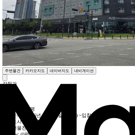
주변물건
카카오지도
네이버지도
내비게이션
감정가
- 원
최저가
1억450만원
850만2847원/평
입찰준비중
2026년 08월 10일 (10:00)
~
입찰
D-3
용도
도시형생활주택
대상
건물전체
토지
0㎡ (0평)