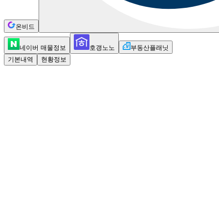
온비드
네이버 매물정보
호갱노노
부동산플래닛
기본내역
현황정보