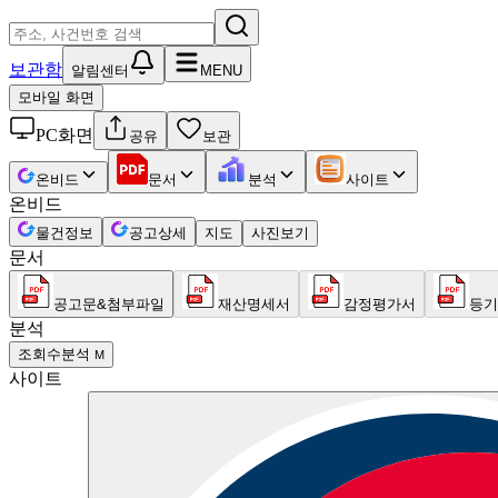
보관함
알림센터
MENU
모바일 화면
PC화면
공유
보관
온비드
문서
분석
사이트
온비드
물건정보
공고상세
지도
사진보기
문서
공고문&첨부파일
재산명세서
감정평가서
등기
분석
조회수분석
M
사이트