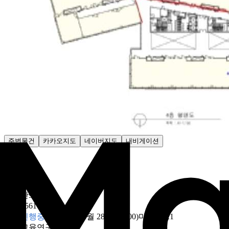
주변물건
카카오지도
네이버지도
내비게이션
감정가
- 원
최저가
9429만9055원
47만5561원/평
입찰진행중
~
2026년 08월 28일 (18:00)
마감
D-21
용도
교육연구시설