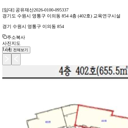
[
임대
]
공유재산
2026-0100-095337
경기도 수원시 영통구 이의동 854 4층 (402호) 교육연구시설
경기 수원시 영통구 이의동 854
주소복사
사진
지도
1
/
4
사진 전체보기