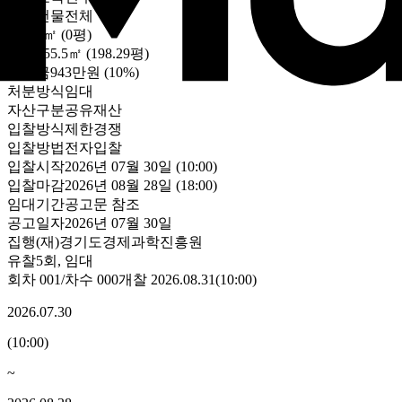
대상
건물전체
토지
0㎡ (0평)
건물
655.5㎡ (198.29평)
보증금
943만원
(10%)
처분방식
임대
자산구분
공유재산
입찰방식
제한경쟁
입찰방법
전자입찰
입찰시작
2026년 07월 30일 (10:00)
입찰마감
2026년 08월 28일 (18:00)
임대기간
공고문 참조
공고일자
2026년 07월 30일
집행
(재)경기도경제과학진흥원
유찰5회
,
임대
회차
001
/차수
000
개찰
2026.08.31
(
10:00
)
2026.07.30
(
10:00
)
~