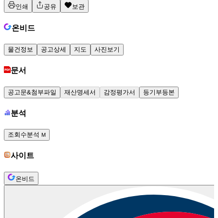
인쇄
공유
보관
온비드
물건정보
공고상세
지도
사진보기
문서
공고문&첨부파일
재산명세서
감정평가서
등기부등본
분석
조회수분석
M
사이트
온비드