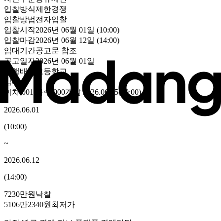
입찰방식
제한경쟁
입찰방법
전자입찰
입찰시작
2026년 06월 01일 (10:00)
입찰마감
2026년 06월 12일 (14:00)
임대기간
공고문 참조
공고일자
2026년 06월 01일
집행
배재고등학교
임대
회차
001
/차수
000
개찰
2026.06.15
(
10:00
)
2026.06.01
(
10:00
)
~
2026.06.12
(
14:00
)
7230만원
낙찰
5106만2340원
최저가