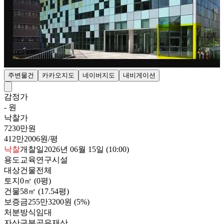
주변물건
카카오지도
네이버지도
내비게이션
감정가
- 원
낙찰가
7230만원
412만2006원/평
낙찰
개찰일
2026년 06월 15일 (10:00)
용도
교육연구시설
대상
건물전체
토지
0㎡ (0평)
건물
58㎡ (17.54평)
보증금
255만3200원
(5%)
처분방식
임대
자산구분
공유재산