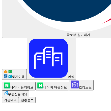
국토부 실거래가
토지이음
아실
네이버 단지정보
네이버 매물정보
호갱노노
부동산플래닛
기본내역
현황정보