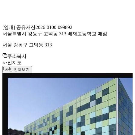
[
임대
]
공유재산
2026-0100-099892
서울특별시 강동구 고덕동 313 배재고등학교 매점
서울 강동구 고덕동 313
주소복사
사진
지도
1
/
1
사진 전체보기