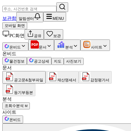
보관함
알림센터
MENU
모바일 화면
PC화면
공유
보관
온비드
문서
분석
사이트
온비드
물건정보
공고상세
지도
사진보기
문서
공고문&첨부파일
재산명세서
감정평가서
등기부등본
분석
조회수분석
M
사이트
온비드