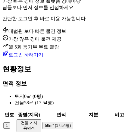
가장 빠른 경매 정보 플랫폼 경매마당
남들보다 먼저 정보를 선점하세요
간단한 로그인 후 바로 이용 가능합니다
대법원 보다 빠른 물건 정보
가장 많은 경매 물건 제공
월 5회 등기부 무료 열람
로그인 하러가기
현황정보
면적 정보
토지
0㎡ (0평)
건물
58㎡ (17.54평)
번호
종별(지목)
면적
지분
비고
건물 > 사
1
58m² (17.54평)
용면적