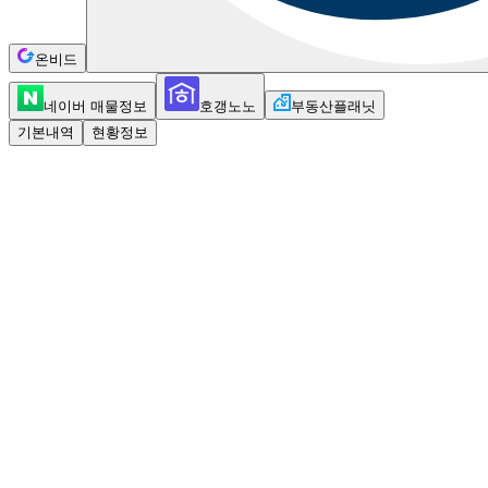
온비드
네이버 매물정보
호갱노노
부동산플래닛
기본내역
현황정보