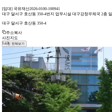
[
임대
]
국유재산
2026-0100-100941
대구 달서구 호산동 350-4번지 업무시설 대구강창우체국 2층 
대구 달서구 호산동 350-4
주소복사
사진
지도
1
/
1
사진 전체보기