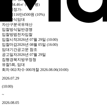
건물
134.46㎡ (40.67평)
최초예정가
-
보증금
116만4500원
(10%)
처분방식
임대
자산구분
국유재산
입찰방식
일반경쟁
입찰방법
전자입찰
입찰시작
2026년 07월 29일 (10:00)
입찰마감
2026년 08월 05일 (16:00)
임대기간
공고문 참조
공고일자
2026년 07월 29일
집행
경북지방우정청
유찰5회
,
임대
회차
002
/차수
000
개찰
2026.08.06
(
10:00
)
2026.07.29
(
10:00
)
~
2026.08.05