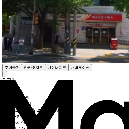
주변물건
카카오지도
네이버지도
내비게이션
감정가
- 원
최저가
1164만4030원
28만6305원/평
유찰
2026년 07월 29일 (10:00)
~
용도
근린생활시설
대상
토지전체,건물전체
토지
83㎡ (25.11평)