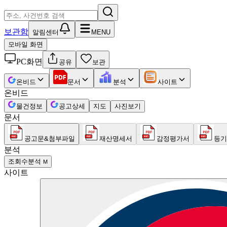
보관함
알림센터
MENU
모바일 화면
PC화면
공유
보관
온비드
문서
분석
사이트
온비드
물건정보
공고상세
지도
사진보기
문서
공고문&첨부파일
재산명세서
감정평가서
등기
분석
조회수분석
M
사이트