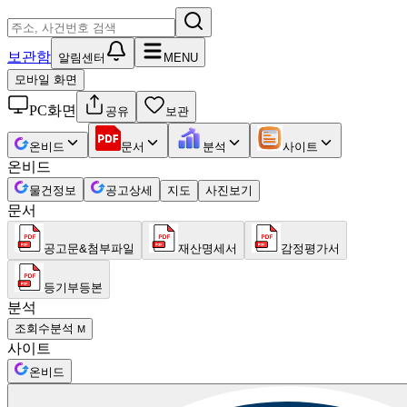
보관함
알림센터
MENU
모바일 화면
PC화면
공유
보관
온비드
문서
분석
사이트
온비드
물건정보
공고상세
지도
사진보기
문서
공고문&첨부파일
재산명세서
감정평가서
등기부등본
분석
조회수분석
M
사이트
온비드