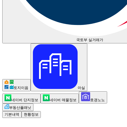
국토부 실거래가
토지이음
아실
네이버 단지정보
네이버 매물정보
호갱노노
부동산플래닛
기본내역
현황정보