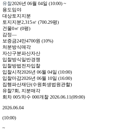
유찰
2026년 06월 04일 (10:00)
~
용도
임야
대상
토지지분
토지
지분
2,315㎡ (700.29평)
건물
0㎡ (0평)
감정
—
보증금
24만4700원
(10%)
처분방식
매각
자산구분
파산자산
입찰방식
일반경쟁
입찰방법
전자입찰
입찰시작
2026년 06월 04일 (10:00)
입찰마감
2026년 06월 10일 (16:00)
집행
파산재단(수원회생법원관할)
유찰7회
,
지분매각
회차
005
/차수
000
개찰
2026.06.11
(
09:00
)
2026.06.04
(
10:00
)
~