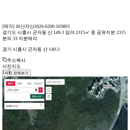
[
매각
]
파산자산
2026-0200-103893
경기도 시흥시 군자동 산 149-3 임야 2315㎡ 중 공유지분 2315
분의 33 지분매각
경기 시흥시 군자동 산 149-3
주소복사
사진
지도
1
/
1
사진 전체보기