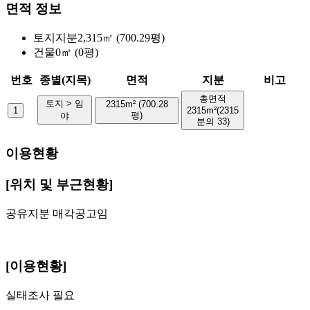
면적 정보
토지
지분
2,315㎡ (700.29평)
건물
0㎡ (0평)
번호
종별(지목)
면적
지분
비고
총면적
토지 > 임
2315m² (700.28
1
2315m²(2315
평)
야
분의 33)
이용현황
[위치 및 부근현황]
공유지분 매각공고임
[이용현황]
실태조사 필요