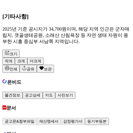
[기타사항]
2025년 기준 공시지가 34,700원이며, 해당 지역 인근은 군자매
립지, 갯골생태공원, 소래산 산림욕장 등 자연 생태 자원이 풍
부한 시흥 중심부 서남쪽 지역입니다.
크기
작게
크게
더크게
인쇄
공유
보관
온비드
물건정보
공고상세
지도
사진보기
문서
공고문&첨부파일
재산명세서
감정평가서
등기부등본