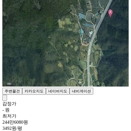
주변물건
카카오지도
네이버지도
내비게이션
감정가
- 원
최저가
244만6080원
3492원/평