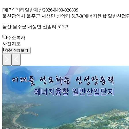
[
매각
]
기타일반재산
2026-0400-020839
울산광역시 울주군 서생면 신암리 517-3(에너지융합 일반산업단지
울산 울주군 서생면 신암리 517-3
주소복사
사진
지도
1
/
2
사진 전체보기