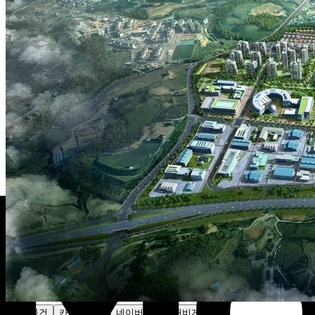
주변물건
카카오지도
네이버지도
내비게이션