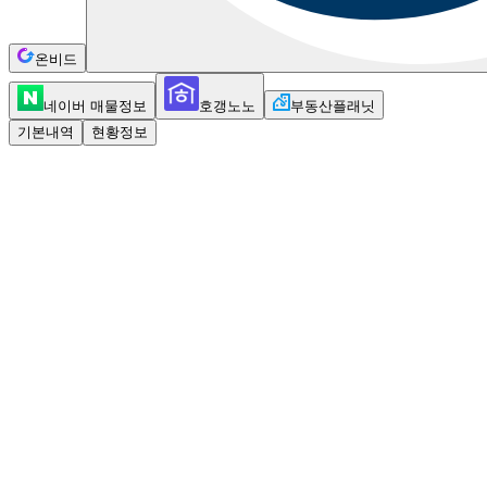
온비드
네이버 매물정보
호갱노노
부동산플래닛
기본내역
현황정보