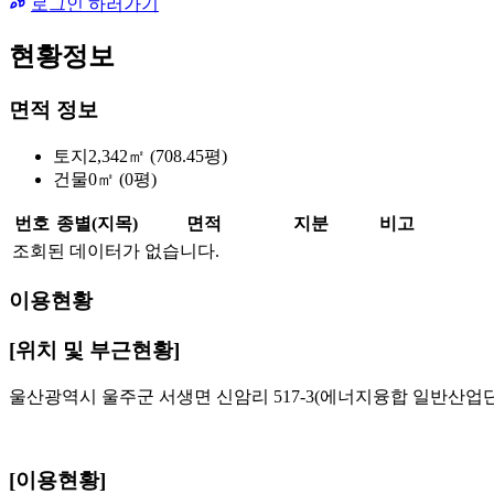
로그인 하러가기
현황정보
면적 정보
토지
2,342㎡ (708.45평)
건물
0㎡ (0평)
번호
종별(지목)
면적
지분
비고
조회된 데이터가 없습니다.
이용현황
[위치 및 부근현황]
울산광역시 울주군 서생면 신암리 517-3(에너지융합 일반산업단
[이용현황]