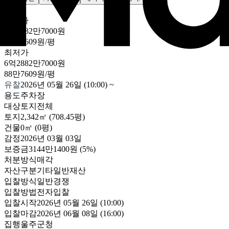
감정가
6억2882만7000원
88만7609원/평
최저가
6억2882만7000원
88만7609원/평
유찰
2026년 05월 26일 (10:00)
~
용도
주차장
대상
토지전체
토지
2,342㎡ (708.45평)
건물
0㎡ (0평)
감정
2026년 03월 03일
보증금
3144만1400원
(5%)
처분방식
매각
자산구분
기타일반재산
입찰방식
일반경쟁
입찰방법
전자입찰
입찰시작
2026년 05월 26일 (10:00)
입찰마감
2026년 06월 08일 (16:00)
집행
울주군청