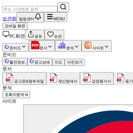
보관함
알림센터
MENU
모바일 화면
PC화면
공유
보관
온비드
문서
분석
사이트
온비드
물건정보
공고상세
지도
사진보기
문서
공고문&첨부파일
재산명세서
감정평가서
등기
분석
조회수분석
M
사이트