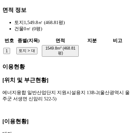
면적 정보
토지
1,549.8㎡ (468.81평)
건물
0㎡ (0평)
번호
종별(지목)
면적
지분
비고
1549.8m² (468.81
토지 > 대
1
평)
이용현황
[위치 및 부근현황]
에너지융합 일반산업단지 지원시설용지 13B-2(울산광역시 울
주군 서생면 신암리 522-5)
[이용현황]