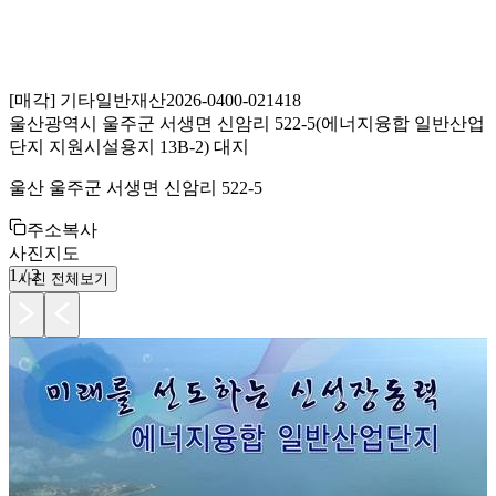
[
매각
]
기타일반재산
2026-0400-021418
울산광역시 울주군 서생면 신암리 522-5(에너지융합 일반산업
단지 지원시설용지 13B-2) 대지
울산 울주군 서생면 신암리 522-5
주소복사
사진
지도
1
/
2
사진 전체보기