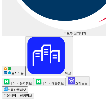
국토부 실거래가
토지이음
아실
네이버 단지정보
네이버 매물정보
호갱노노
부동산플래닛
기본내역
현황정보