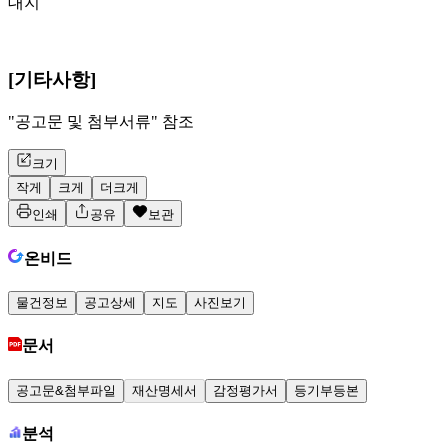
대지
[기타사항]
"공고문 및 첨부서류" 참조
크기
작게
크게
더크게
인쇄
공유
보관
온비드
물건정보
공고상세
지도
사진보기
문서
공고문&첨부파일
재산명세서
감정평가서
등기부등본
분석