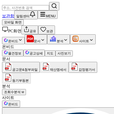
보관함
알림센터
MENU
모바일 화면
PC화면
공유
보관
온비드
문서
분석
사이트
온비드
물건정보
공고상세
지도
사진보기
문서
공고문&첨부파일
재산명세서
감정평가서
등기부등본
분석
조회수분석
M
사이트
온비드