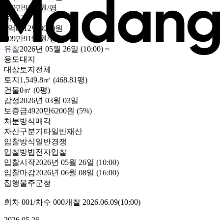
209만9193원/평
최저가
9억8412만3000원
209만9193원/평
유찰
2026년 05월 26일 (10:00)
~
용도
대지
대상
토지전체
토지
1,549.8㎡ (468.81평)
건물
0㎡ (0평)
감정
2026년 03월 03일
보증금
4920만6200원
(5%)
처분방식
매각
자산구분
기타일반재산
입찰방식
일반경쟁
입찰방법
전자입찰
입찰시작
2026년 05월 26일 (10:00)
입찰마감
2026년 06월 08일 (16:00)
집행
울주군청
회차
001
/차수
000
개찰
2026.06.09
(
10:00
)
2026.05.26