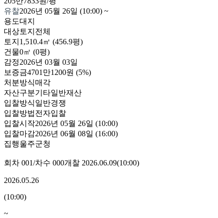
205만7833원/평
유찰
2026년 05월 26일 (10:00)
~
용도
대지
대상
토지전체
토지
1,510.4㎡ (456.9평)
건물
0㎡ (0평)
감정
2026년 03월 03일
보증금
4701만1200원
(5%)
처분방식
매각
자산구분
기타일반재산
입찰방식
일반경쟁
입찰방법
전자입찰
입찰시작
2026년 05월 26일 (10:00)
입찰마감
2026년 06월 08일 (16:00)
집행
울주군청
회차
001
/차수
000
개찰
2026.06.09
(
10:00
)
2026.05.26
(
10:00
)
~