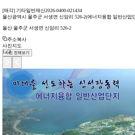
[
매각
]
기타일반재산
2026-0400-021434
울산광역시 울주군 서생면 신암리 526-2(에너지융합 일반산업단지
울산 울주군 서생면 신암리 526-2
주소복사
사진
지도
1
/
2
사진 전체보기