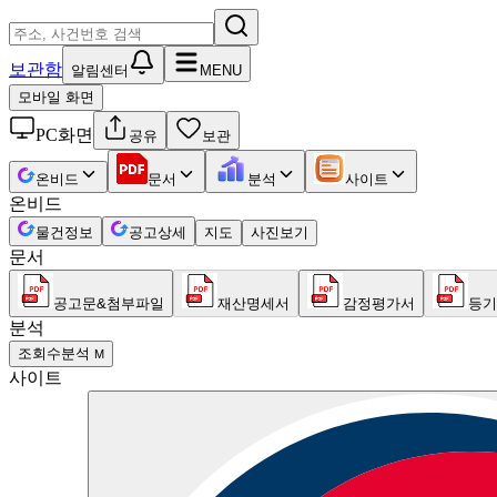
보관함
알림센터
MENU
모바일 화면
PC화면
공유
보관
온비드
문서
분석
사이트
온비드
물건정보
공고상세
지도
사진보기
문서
공고문&첨부파일
재산명세서
감정평가서
등기
분석
조회수분석
M
사이트