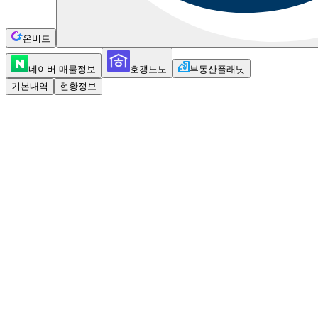
온비드
네이버 매물정보
호갱노노
부동산플래닛
기본내역
현황정보