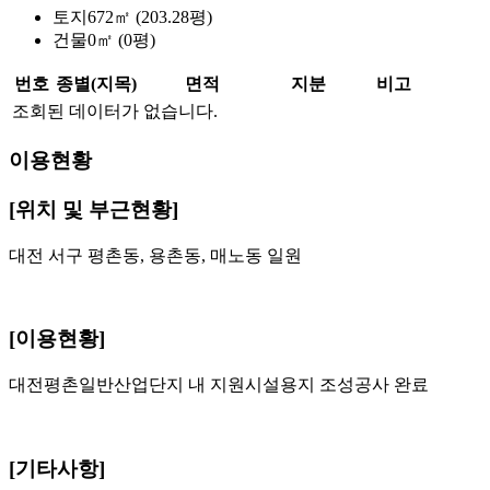
토지
672㎡ (203.28평)
건물
0㎡ (0평)
번호
종별(지목)
면적
지분
비고
조회된 데이터가 없습니다.
이용현황
[위치 및 부근현황]
대전 서구 평촌동, 용촌동, 매노동 일원
[이용현황]
대전평촌일반산업단지 내 지원시설용지 조성공사 완료
[기타사항]