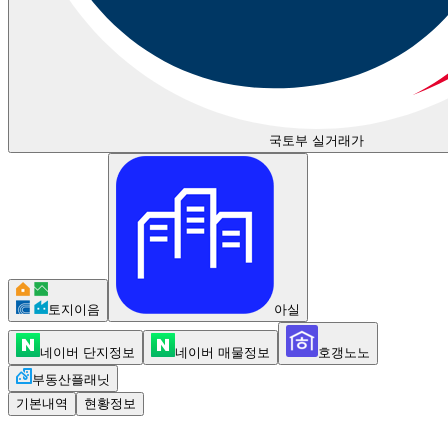
국토부 실거래가
토지이음
아실
네이버 단지정보
네이버 매물정보
호갱노노
부동산플래닛
기본내역
현황정보