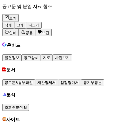
공고문 및 붙임 자료 참조
크기
작게
크게
더크게
인쇄
공유
보관
온비드
물건정보
공고상세
지도
사진보기
문서
공고문&첨부파일
재산명세서
감정평가서
등기부등본
분석
조회수분석
M
사이트