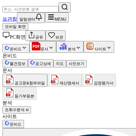
보관함
알림센터
MENU
모바일 화면
PC화면
공유
보관
온비드
문서
분석
사이트
온비드
물건정보
공고상세
지도
사진보기
문서
공고문&첨부파일
재산명세서
감정평가서
등기부등본
분석
조회수분석
M
사이트
온비드