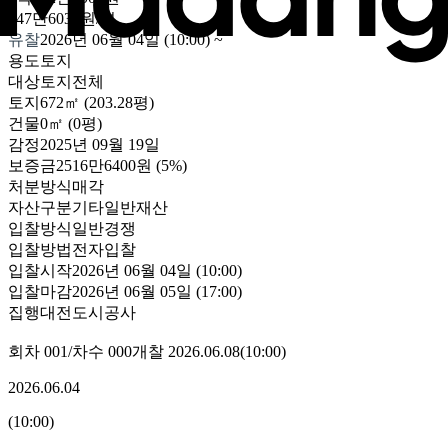
247만6033원/평
유찰
2026년 06월 04일 (10:00)
~
용도
토지
대상
토지전체
토지
672㎡ (203.28평)
건물
0㎡ (0평)
감정
2025년 09월 19일
보증금
2516만6400원
(5%)
처분방식
매각
자산구분
기타일반재산
입찰방식
일반경쟁
입찰방법
전자입찰
입찰시작
2026년 06월 04일 (10:00)
입찰마감
2026년 06월 05일 (17:00)
집행
대전도시공사
회차
001
/차수
000
개찰
2026.06.08
(
10:00
)
2026.06.04
(
10:00
)