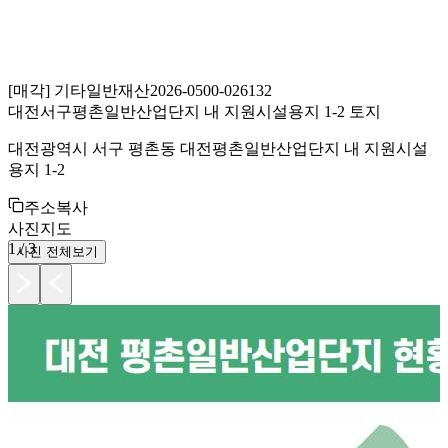
[
매각
]
기타일반재산
2026-0500-026132
대전서구평촌일반산업단지 내 지원시설용지 1-2 토지
대전광역시 서구 평촌동 대전평촌일반산업단지 내 지원시설
용지 1-2
주소복사
사진
지도
1
/
3
사진 전체보기