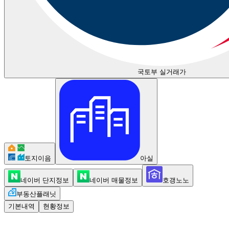
국토부 실거래가
토지이음
아실
네이버 단지정보
네이버 매물정보
호갱노노
부동산플래닛
기본내역
현황정보