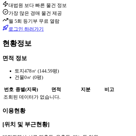
대법원 보다 빠른 물건 정보
가장 많은 경매 물건 제공
월 5회 등기부 무료 열람
로그인 하러가기
현황정보
면적 정보
토지
478㎡ (144.59평)
건물
0㎡ (0평)
번호
종별(지목)
면적
지분
비고
조회된 데이터가 없습니다.
이용현황
[위치 및 부근현황]