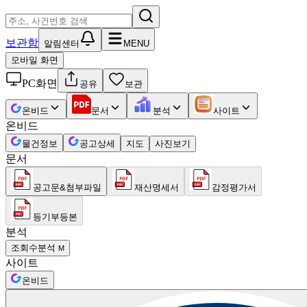
보관함
알림센터
MENU
모바일 화면
PC화면
공유
보관
온비드
문서
분석
사이트
온비드
물건정보
공고상세
지도
사진보기
문서
공고문&첨부파일
재산명세서
감정평가서
등기부등본
분석
조회수분석
M
사이트
온비드