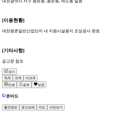
대전광역시 서구 평촌동, 용촌동, 매노동 일원
[이용현황]
대전평촌일반산업단지 내 지원시설용지 조성공사 완료
[기타사항]
공고문 참조
크기
작게
크게
더크게
인쇄
공유
보관
온비드
물건정보
공고상세
지도
사진보기