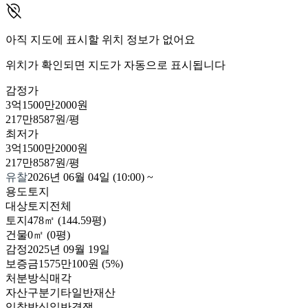
아직 지도에 표시할 위치 정보가 없어요
위치가 확인되면 지도가 자동으로 표시됩니다
감정가
3억1500만2000원
217만8587원/평
최저가
3억1500만2000원
217만8587원/평
유찰
2026년 06월 04일 (10:00)
~
용도
토지
대상
토지전체
토지
478㎡ (144.59평)
건물
0㎡ (0평)
감정
2025년 09월 19일
보증금
1575만100원
(5%)
처분방식
매각
자산구분
기타일반재산
입찰방식
일반경쟁