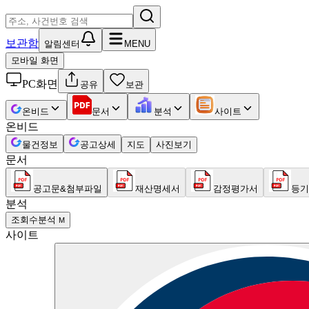
보관함
알림센터
MENU
모바일 화면
PC화면
공유
보관
온비드
문서
분석
사이트
온비드
물건정보
공고상세
지도
사진보기
문서
공고문&첨부파일
재산명세서
감정평가서
등기
분석
조회수분석
M
사이트