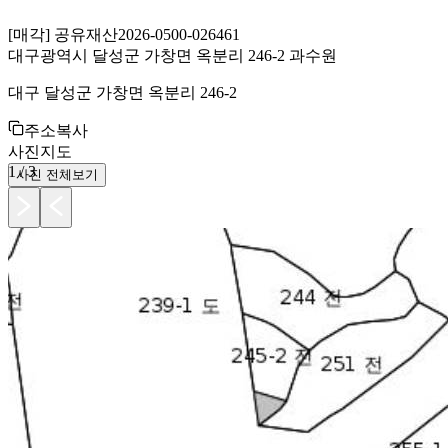
[
매각
]
공유재산
2026-0500-026461
대구광역시 달성군 가창면 옥분리 246-2 과수원
대구 달성군 가창면 옥분리 246-2
주소복사
사진
지도
1
/
3
사진 전체보기