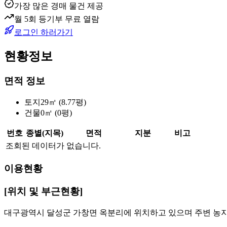
가장 많은 경매 물건 제공
월 5회 등기부 무료 열람
로그인 하러가기
현황정보
면적 정보
토지
29㎡ (8.77평)
건물
0㎡ (0평)
번호
종별(지목)
면적
지분
비고
조회된 데이터가 없습니다.
이용현황
[위치 및 부근현황]
대구광역시 달성군 가창면 옥분리에 위치하고 있으며 주변 농