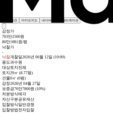
주변물건
카카오지도
네이버지도
내비게이션
감정가
703만2500원
80만1881원/평
낙찰가
-
낙찰
개찰일
2026년 06월 12일 (10:00)
용도
과수원
대상
토지전체
토지
29㎡ (8.77평)
건물
0㎡ (0평)
감정
2026년 04월 27일
보증금
76만7800원
(10%)
처분방식
매각
자산구분
공유재산
입찰방식
일반경쟁
입찰방법
전자입찰