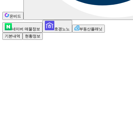
온비드
네이버 매물정보
호갱노노
부동산플래닛
기본내역
현황정보