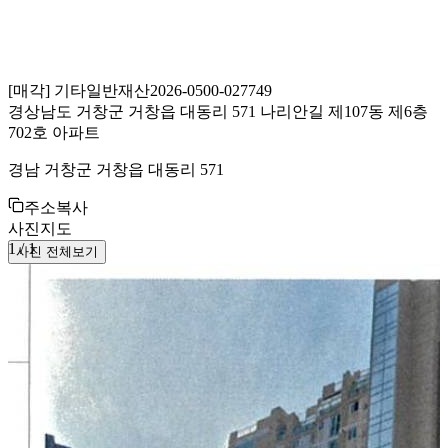
[
매각
]
기타일반재산
2026-0500-027749
경상남도 거창군 거창읍 대동리 571 나리안길 제107동 제6층
702호 아파트
경남 거창군 거창읍 대동리 571
주소복사
사진
지도
1
/
1
사진 전체보기