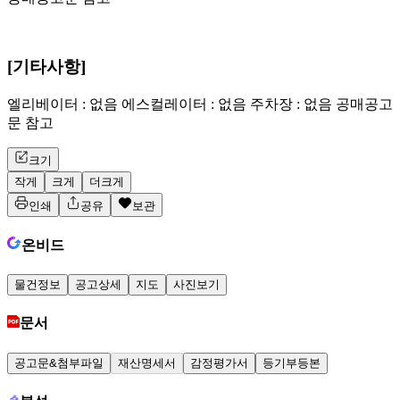
[기타사항]
엘리베이터 : 없음 에스컬레이터 : 없음 주차장 : 없음 공매공고
문 참고
크기
작게
크게
더크게
인쇄
공유
보관
온비드
물건정보
공고상세
지도
사진보기
문서
공고문&첨부파일
재산명세서
감정평가서
등기부등본