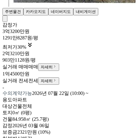
주변물건
카카오지도
네이버지도
내비게이션
감정가
3억3200만원
1291만8287원/평

최저가
30
%
2억3210만원
903만1128원/평
실거래 매매
매매
자세히
1억4500만원
실거래 전세
전세
자세히
-
수의계약가능
2026년 07월 22일 (10:00)
~
용도
아파트
대상
건물전체
토지
0㎡ (0평)
건물
84.958㎡ (25.7평)
감정
2026년 03월 06일
보증금
2321만원
(10%)