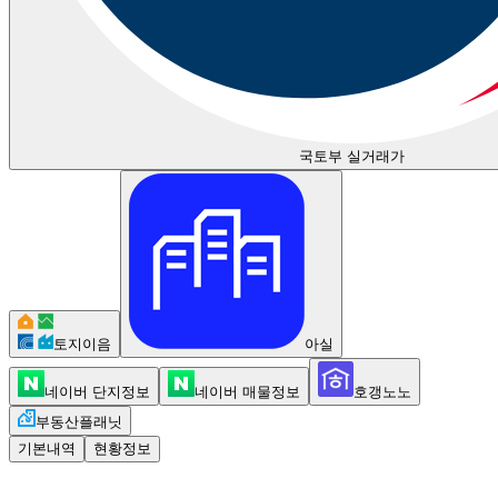
국토부 실거래가
토지이음
아실
네이버 단지정보
네이버 매물정보
호갱노노
부동산플래닛
기본내역
현황정보