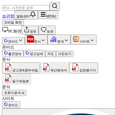
보관함
알림센터
MENU
모바일 화면
PC화면
공유
보관
온비드
문서
분석
사이트
온비드
물건정보
공고상세
지도
사진보기
문서
공고문&첨부파일
재산명세서
감정평가서
등기부등본
분석
조회수분석
M
사이트
온비드