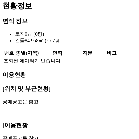
현황정보
면적 정보
토지
0㎡ (0평)
건물
84.958㎡ (25.7평)
번호
종별(지목)
면적
지분
비고
조회된 데이터가 없습니다.
이용현황
[위치 및 부근현황]
공매공고문 참고
[이용현황]
공매공고문 참고