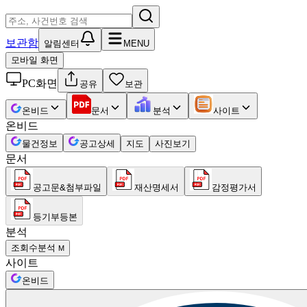
보관함
알림센터
MENU
모바일 화면
PC화면
공유
보관
온비드
문서
분석
사이트
온비드
물건정보
공고상세
지도
사진보기
문서
공고문&첨부파일
재산명세서
감정평가서
등기부등본
분석
조회수분석
M
사이트
온비드