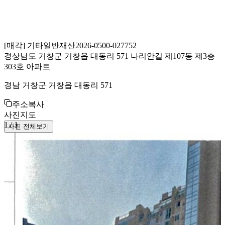
[
매각
]
기타일반재산
2026-0500-027752
경상남도 거창군 거창읍 대동리 571 나리안길 제107동 제3층
303호 아파트
경남 거창군 거창읍 대동리 571
주소복사
사진
지도
1
/
1
사진 전체보기