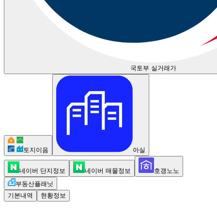
국토부 실거래가
토지이음
아실
네이버 단지정보
네이버 매물정보
호갱노노
부동산플래닛
기본내역
현황정보