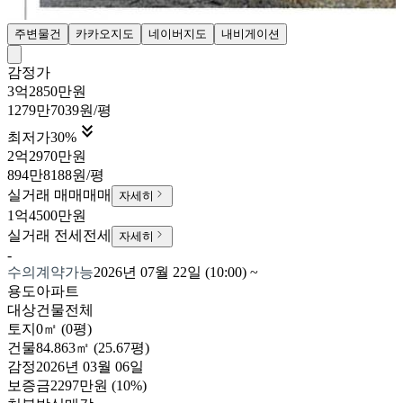
주변물건
카카오지도
네이버지도
내비게이션
감정가
3억2850만원
1279만7039원/평

최저가
30
%
2억2970만원
894만8188원/평
실거래 매매
매매
자세히
1억4500만원
실거래 전세
전세
자세히
-
수의계약가능
2026년 07월 22일 (10:00)
~
용도
아파트
대상
건물전체
토지
0㎡ (0평)
건물
84.863㎡ (25.67평)
감정
2026년 03월 06일
보증금
2297만원
(10%)