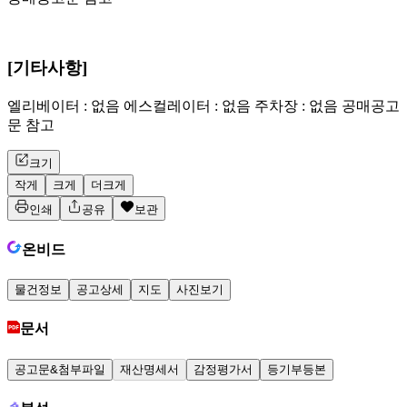
[기타사항]
엘리베이터 : 없음 에스컬레이터 : 없음 주차장 : 없음 공매공고
문 참고
크기
작게
크게
더크게
인쇄
공유
보관
온비드
물건정보
공고상세
지도
사진보기
문서
공고문&첨부파일
재산명세서
감정평가서
등기부등본