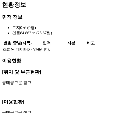
현황정보
면적 정보
토지
0㎡ (0평)
건물
84.863㎡ (25.67평)
번호
종별(지목)
면적
지분
비고
조회된 데이터가 없습니다.
이용현황
[위치 및 부근현황]
공매공고문 참고
[이용현황]
공매공고문 참고