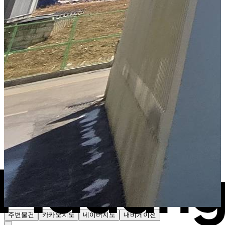
주변물건
카카오지도
네이버지도
내비게이션