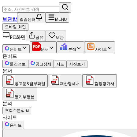
보관함
알림센터
MENU
모바일 화면
PC화면
공유
보관
온비드
문서
분석
사이트
온비드
물건정보
공고상세
지도
사진보기
문서
공고문&첨부파일
재산명세서
감정평가서
등기부등본
분석
조회수분석
M
사이트
온비드