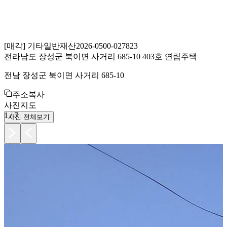
[
매각
]
기타일반재산
2026-0500-027823
전라남도 장성군 북이면 사거리 685-10 403호 연립주택
전남 장성군 북이면 사거리 685-10
주소복사
사진
지도
1
/
7
사진 전체보기