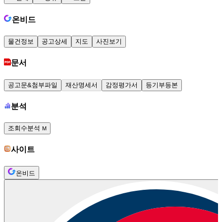
온비드
물건정보
공고상세
지도
사진보기
문서
공고문&첨부파일
재산명세서
감정평가서
등기부등본
분석
조회수분석
M
사이트
온비드