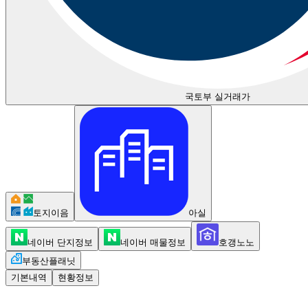
국토부 실거래가
토지이음
아실
네이버 단지정보
네이버 매물정보
호갱노노
부동산플래닛
기본내역
현황정보