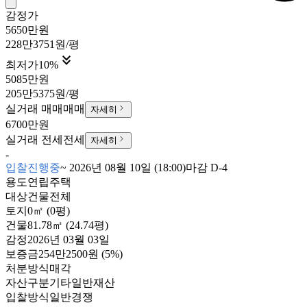
감정가
5650만원
228만3751원/평

최저가
10
%
5085만원
205만5375원/평
실거래 매매
매매
자세히
6700만원
실거래 전세
전세
자세히
-
입찰진행중
~
2026년 08월 10일 (18:00)
마감
D-4
용도
연립주택
대상
건물전체
토지
0㎡ (0평)
건물
81.78㎡ (24.74평)
감정
2026년 03월 03일
보증금
254만2500원
(5%)
처분방식
매각
자산구분
기타일반재산
입찰방식
일반경쟁