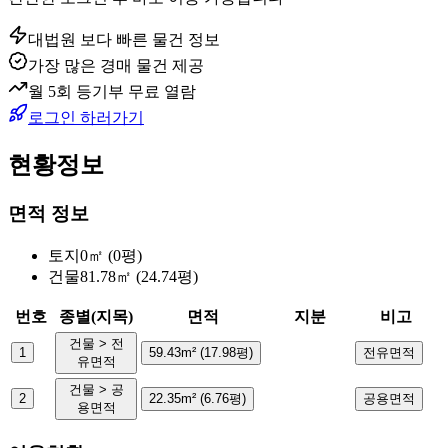
대법원 보다 빠른 물건 정보
가장 많은 경매 물건 제공
월 5회 등기부 무료 열람
로그인 하러가기
현황정보
면적 정보
토지
0㎡ (0평)
건물
81.78㎡ (24.74평)
번호
종별(지목)
면적
지분
비고
건물 > 전
1
59.43m² (17.98평)
전유면적
유면적
건물 > 공
2
22.35m² (6.76평)
공용면적
용면적