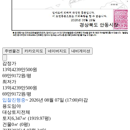
주변물건
카카오지도
네이버지도
내비게이션
감정가
13억4239만500원
69만9172원/평
최저가
13억4239만500원
69만9172원/평
입찰진행중
~
2026년 08월 07일 (17:00)
마감
용도
임야
대상
토지전체
토지
6,347㎡ (1919.97평)
건물
0㎡ (0평)