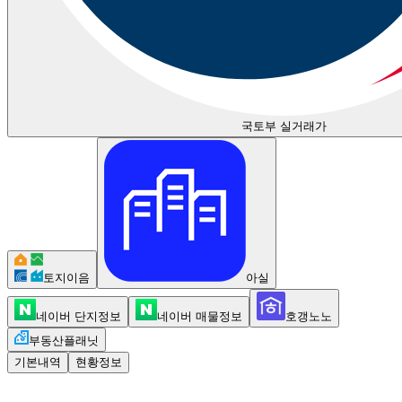
국토부 실거래가
토지이음
아실
네이버 단지정보
네이버 매물정보
호갱노노
부동산플래닛
기본내역
현황정보