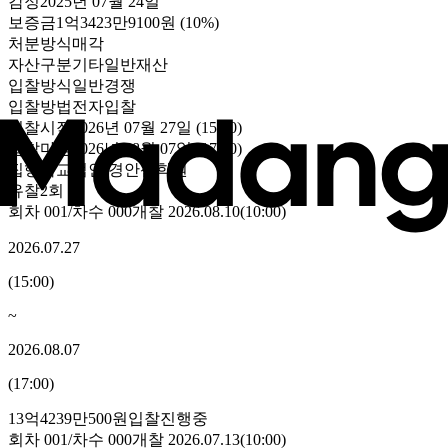
감정
2025년 07월 24일
보증금
1억3423만9100원
(10%)
처분방식
매각
자산구분
기타일반재산
입찰방식
일반경쟁
입찰방법
전자입찰
입찰시작
2026년 07월 27일 (15:00)
입찰마감
2026년 08월 07일 (17:00)
집행
학교법인 경안신학원
유찰2회
회차
001
/차수
000
개찰
2026.08.10
(
10:00
)
2026.07.27
(
15:00
)
~
2026.08.07
(
17:00
)
13억4239만500원
입찰진행중
회차
001
/차수
000
개찰
2026.07.13
(
10:00
)