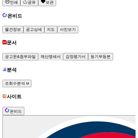
인쇄
공유
보관
온비드
물건정보
공고상세
지도
사진보기
문서
공고문&첨부파일
재산명세서
감정평가서
등기부등본
분석
조회수분석
M
사이트
온비드