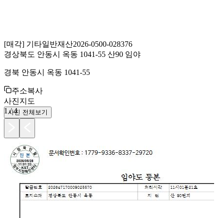
[
매각
]
기타일반재산
2026-0500-028376
경상북도 안동시 옥동 1041-55 산90 임야
경북 안동시 옥동 1041-55
주소복사
사진
지도
1
/
4
사진 전체보기