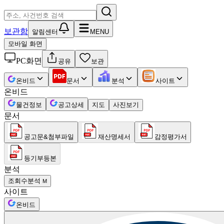
보관함
알림센터
MENU
모바일 화면
PC화면
공유
보관
온비드
문서
분석
사이트
온비드
물건정보
공고상세
지도
사진보기
문서
공고문&첨부파일
재산명세서
감정평가서
등기부등본
분석
조회수분석
M
사이트
온비드