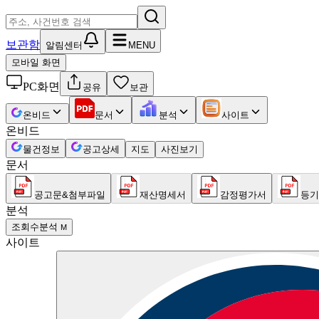
보관함
알림센터
MENU
모바일 화면
PC화면
공유
보관
온비드
문서
분석
사이트
온비드
물건정보
공고상세
지도
사진보기
문서
공고문&첨부파일
재산명세서
감정평가서
등기
분석
조회수분석
M
사이트