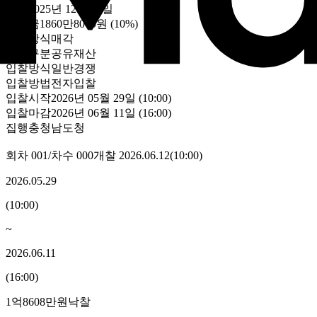
감정
2025년 12월 22일
보증금
1860만8000원
(10%)
처분방식
매각
자산구분
공유재산
입찰방식
일반경쟁
입찰방법
전자입찰
입찰시작
2026년 05월 29일 (10:00)
입찰마감
2026년 06월 11일 (16:00)
집행
충청남도청
회차
001
/차수
000
개찰
2026.06.12
(
10:00
)
2026.05.29
(
10:00
)
~
2026.06.11
(
16:00
)
1억8608만원
낙찰