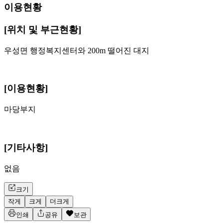
이용현황
[위치 및 부근현황]
우성면 행정복지센터와 200m 떨어진 대지
[이용현황]
마당부지
[기타사항]
없음
크기
작게
크게
더크게
인쇄
공유
보관