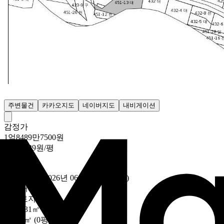
주변물건
카카오지도
네이버지도
내비게이션
감정가
1억8489만7500원
73만5529원/평
낙찰가
-
낙찰
개찰일
2026년 06월 12일 (10:00)
용도
대지
대상
토지전체
토지
831㎡ (251.38평)
건물
0㎡ (0평)