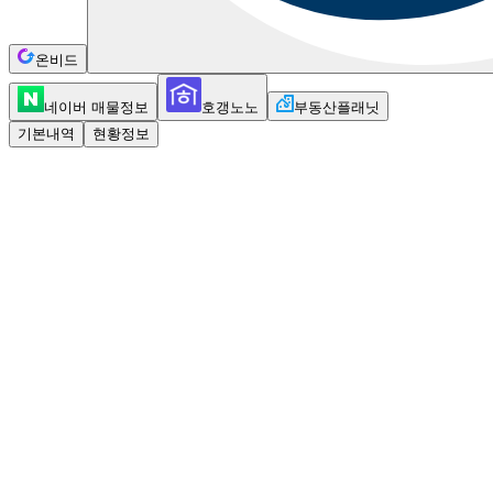
온비드
네이버 매물정보
호갱노노
부동산플래닛
기본내역
현황정보