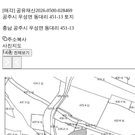
[
매각
]
공유재산
2026-0500-028469
공주시 우성면 동대리 451-13 토지
충남 공주시 우성면 동대리 451-13
주소복사
사진
지도
1
/
3
사진 전체보기