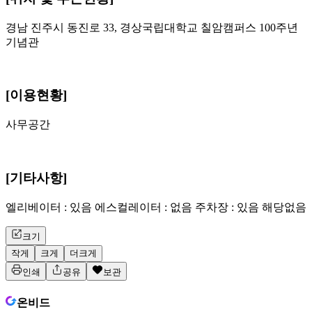
경남 진주시 동진로 33, 경상국립대학교 칠암캠퍼스 100주년
기념관
[이용현황]
사무공간
[기타사항]
엘리베이터 : 있음 에스컬레이터 : 없음 주차장 : 있음 해당없음
크기
작게
크게
더크게
인쇄
공유
보관
온비드