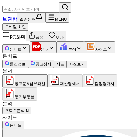
보관함
알림센터
MENU
모바일 화면
PC화면
공유
보관
온비드
문서
분석
사이트
온비드
물건정보
공고상세
지도
사진보기
문서
공고문&첨부파일
재산명세서
감정평가서
등기부등본
분석
조회수분석
M
사이트
온비드