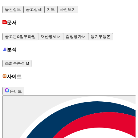
물건정보
공고상세
지도
사진보기
문서
공고문&첨부파일
재산명세서
감정평가서
등기부등본
분석
조회수분석
M
사이트
온비드