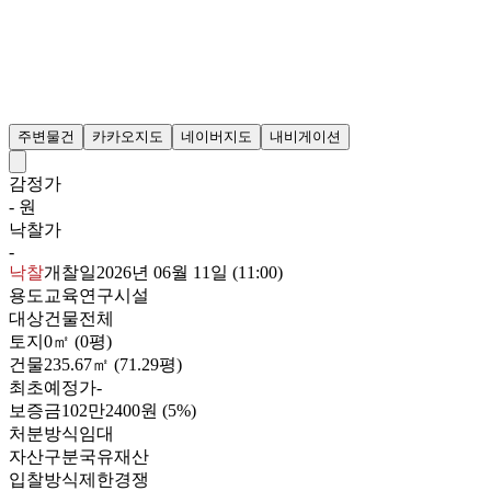
주변물건
카카오지도
네이버지도
내비게이션
감정가
- 원
낙찰가
-
낙찰
개찰일
2026년 06월 11일 (11:00)
용도
교육연구시설
대상
건물전체
토지
0㎡ (0평)
건물
235.67㎡ (71.29평)
최초예정가
-
보증금
102만2400원
(5%)
처분방식
임대
자산구분
국유재산
입찰방식
제한경쟁