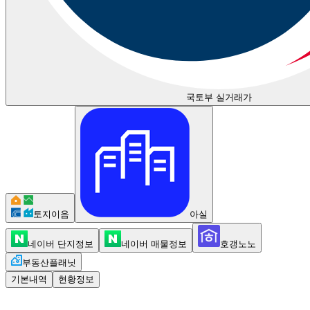
국토부 실거래가
토지이음
아실
네이버 단지정보
네이버 매물정보
호갱노노
부동산플래닛
기본내역
현황정보