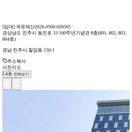
[
임대
]
국유재산
2026-0500-028565
경상남도 진주시 동진로 33 100주년기념관 8층(801, 802, 803,
804호)
경남 진주시 칠암동 150-1
주소복사
사진
지도
1
/
3
사진 전체보기