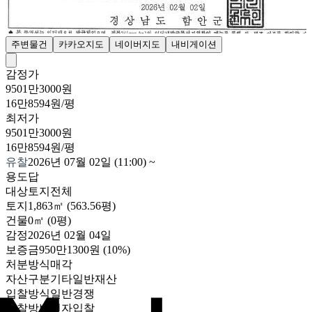
주변물건
카카오지도
네이버지도
내비게이션
감정가
9501만3000원
16만8594원/평
최저가
9501만3000원
16만8594원/평
유찰
2026년 07월 02일 (11:00)
~
용도
답
대상
토지전체
토지
1,863㎡ (563.56평)
건물
0㎡ (0평)
감정
2026년 02월 04일
보증금
950만1300원
(10%)
처분방식
매각
자산구분
기타일반재산
입찰방식
일반경쟁
입찰방법
전자입찰