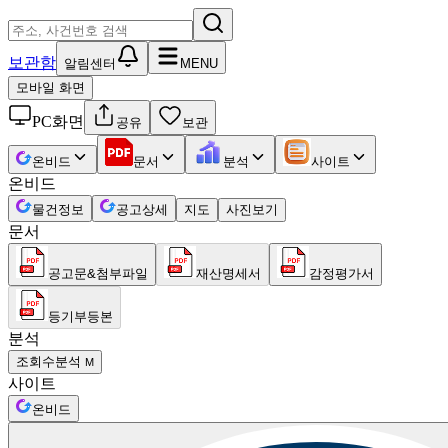
보관함
알림센터
MENU
모바일 화면
PC화면
공유
보관
온비드
문서
분석
사이트
온비드
물건정보
공고상세
지도
사진보기
문서
공고문&첨부파일
재산명세서
감정평가서
등기부등본
분석
조회수분석
M
사이트
온비드