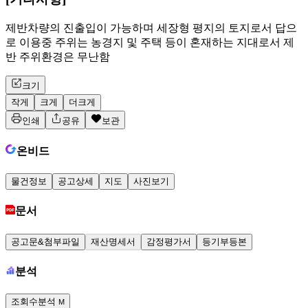
제반차량의 진출입이 가능하며 세장형 평지의 토지로서 답으
로 이용중 주위는 농경지 및 주택 등이 혼재하는 지대로서 제
반 주위환경은 무난함
크기
작게
크게
더크게
인쇄
공유
보관
온비드
물건정보
공고상세
지도
사진보기
문서
공고문&첨부파일
재산명세서
감정평가서
등기부등본
분석
조회수분석
M