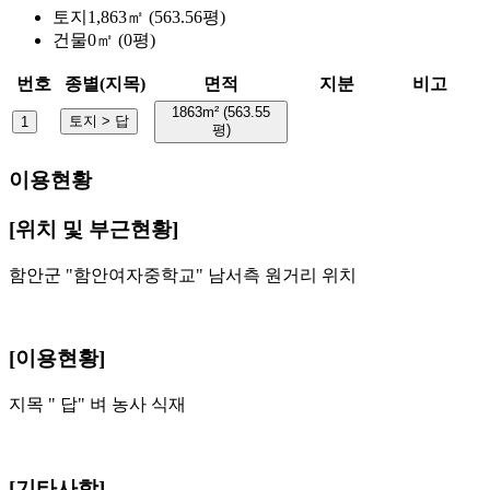
토지
1,863㎡ (563.56평)
건물
0㎡ (0평)
번호
종별(지목)
면적
지분
비고
1863m² (563.55
토지 > 답
1
평)
이용현황
[위치 및 부근현황]
함안군 "함안여자중학교" 남서측 원거리 위치
[이용현황]
지목 " 답" 벼 농사 식재
[기타사항]