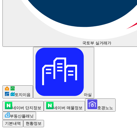
국토부 실거래가
토지이음
아실
네이버 단지정보
네이버 매물정보
호갱노노
부동산플래닛
기본내역
현황정보