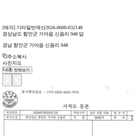
[
매각
]
기타일반재산
2026-0600-032148
경상남도 함안군 가야읍 신음리 948 답
경남 함안군 가야읍 신음리 948
주소복사
사진
지도
1
/
3
사진 전체보기