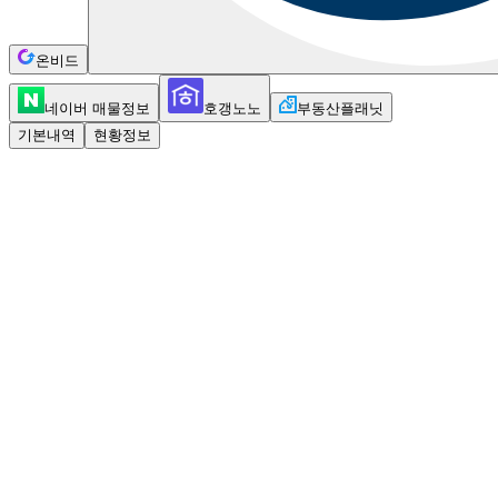
온비드
네이버 매물정보
호갱노노
부동산플래닛
기본내역
현황정보