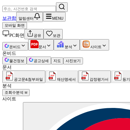
보관함
알림센터
MENU
모바일 화면
PC화면
공유
보관
온비드
문서
분석
사이트
온비드
물건정보
공고상세
지도
사진보기
문서
공고문&첨부파일
재산명세서
감정평가서
등기
분석
조회수분석
M
사이트