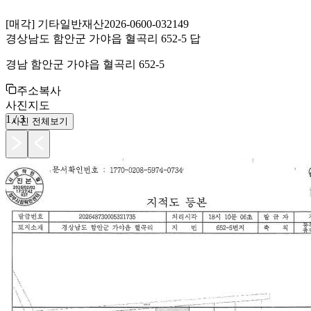
[
매각
]
기타일반재산
2026-0600-032149
경상남도 함안군 가야읍 혈곡리 652-5 답
경남 함안군 가야읍 혈곡리 652-5
주소복사
사진
지도
1
/
3
사진 전체보기