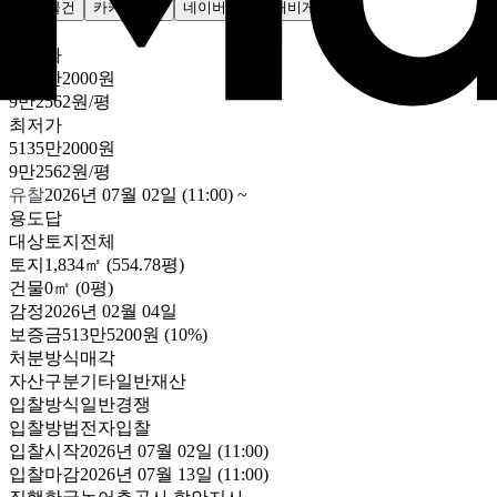
주변물건
카카오지도
네이버지도
내비게이션
감정가
5135만2000원
9만2562원/평
최저가
5135만2000원
9만2562원/평
유찰
2026년 07월 02일 (11:00)
~
용도
답
대상
토지전체
토지
1,834㎡ (554.78평)
건물
0㎡ (0평)
감정
2026년 02월 04일
보증금
513만5200원
(10%)
처분방식
매각
자산구분
기타일반재산
입찰방식
일반경쟁
입찰방법
전자입찰
입찰시작
2026년 07월 02일 (11:00)
입찰마감
2026년 07월 13일 (11:00)