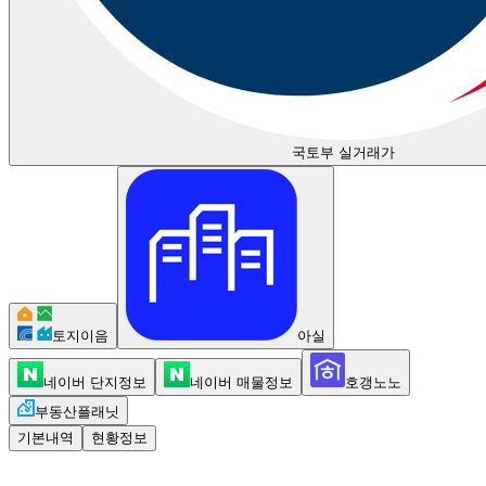
국토부 실거래가
토지이음
아실
네이버 단지정보
네이버 매물정보
호갱노노
부동산플래닛
기본내역
현황정보