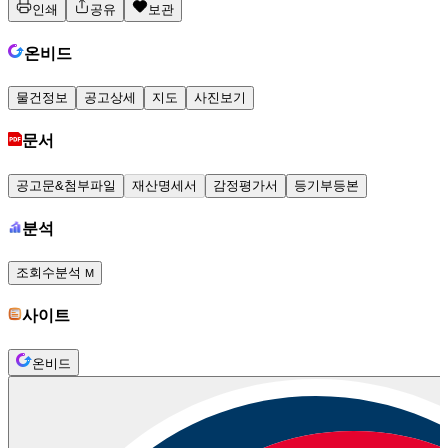
인쇄
공유
보관
온비드
물건정보
공고상세
지도
사진보기
문서
공고문&첨부파일
재산명세서
감정평가서
등기부등본
분석
조회수분석
M
사이트
온비드