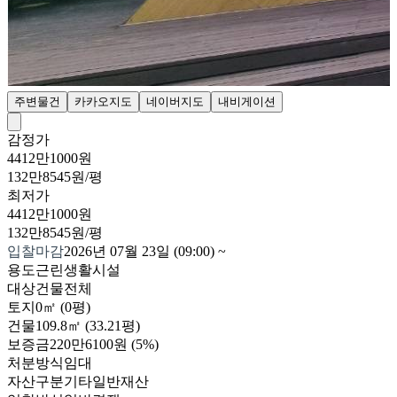
주변물건
카카오지도
네이버지도
내비게이션
감정가
4412만1000원
132만8545원/평
최저가
4412만1000원
132만8545원/평
입찰마감
2026년 07월 23일 (09:00)
~
용도
근린생활시설
대상
건물전체
토지
0㎡ (0평)
건물
109.8㎡ (33.21평)
보증금
220만6100원
(5%)
처분방식
임대
자산구분
기타일반재산