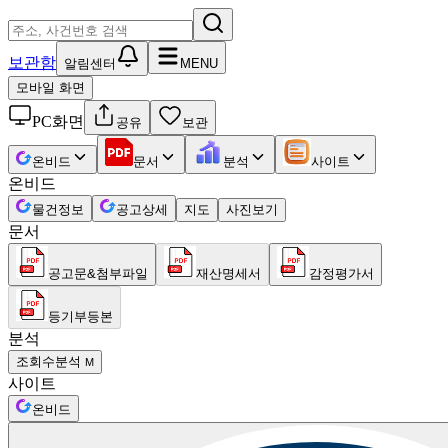
보관함
알림센터
MENU
모바일 화면
PC화면
공유
보관
온비드
문서
분석
사이트
온비드
물건정보
공고상세
지도
사진보기
문서
공고문&첨부파일
재산명세서
감정평가서
등기부등본
분석
조회수분석
M
사이트
온비드