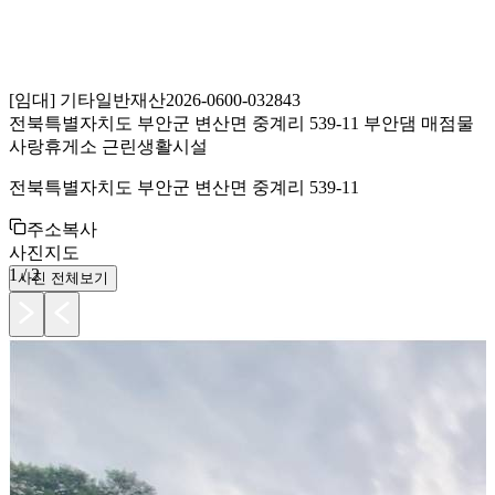
[
임대
]
기타일반재산
2026-0600-032843
전북특별자치도 부안군 변산면 중계리 539-11 부안댐 매점물
사랑휴게소 근린생활시설
전북특별자치도 부안군 변산면 중계리 539-11
주소복사
사진
지도
1
/
2
사진 전체보기