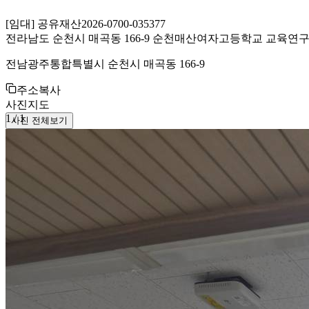
[
임대
]
공유재산
2026-0700-035377
전라남도 순천시 매곡동 166-9 순천매산여자고등학교 교육연
전남광주통합특별시 순천시 매곡동 166-9
주소복사
사진
지도
1
/
1
사진 전체보기