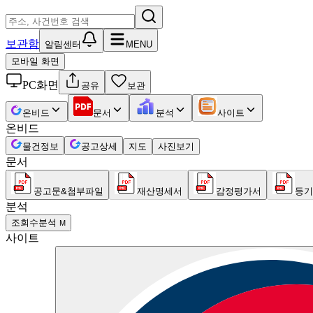
보관함
알림센터
MENU
모바일 화면
PC화면
공유
보관
온비드
문서
분석
사이트
온비드
물건정보
공고상세
지도
사진보기
문서
공고문&첨부파일
재산명세서
감정평가서
등기
분석
조회수분석
M
사이트