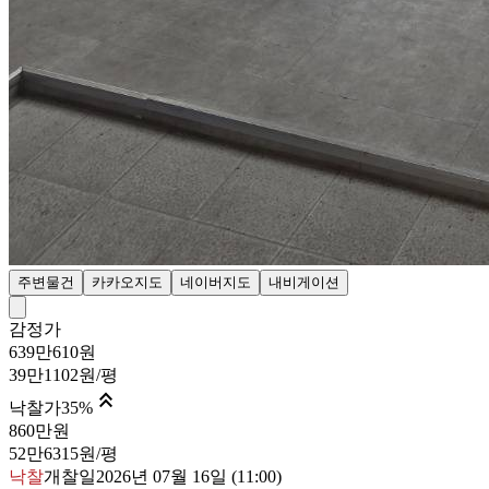
주변물건
카카오지도
네이버지도
내비게이션
감정가
639만610원
39만1102원/평

낙찰가
35
%
860만원
52만6315원/평
낙찰
개찰일
2026년 07월 16일 (11:00)