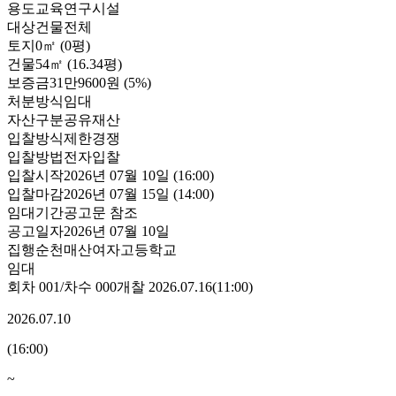
용도
교육연구시설
대상
건물전체
토지
0㎡ (0평)
건물
54㎡ (16.34평)
보증금
31만9600원
(5%)
처분방식
임대
자산구분
공유재산
입찰방식
제한경쟁
입찰방법
전자입찰
입찰시작
2026년 07월 10일 (16:00)
입찰마감
2026년 07월 15일 (14:00)
임대기간
공고문 참조
공고일자
2026년 07월 10일
집행
순천매산여자고등학교
임대
회차
001
/차수
000
개찰
2026.07.16
(
11:00
)
2026.07.10
(
16:00
)
~