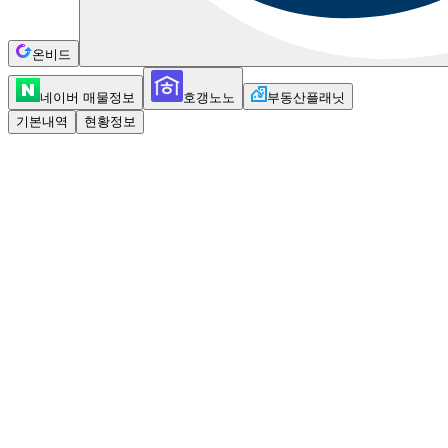
온비드
네이버 매물정보
호갱노노
부동산플래닛
기본내역
현황정보