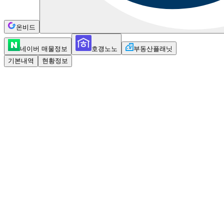
온비드
네이버 매물정보
호갱노노
부동산플래닛
기본내역
현황정보