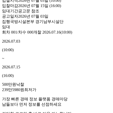
입찰시작
2026년 07월 03일 (10:00)
입찰마감
2026년 07월 15일 (16:00)
임대기간
공고문 참조
공고일자
2026년 07월 03일
집행
국방시설본부 경기남부시설단
임대
회차
001
/차수
000
개찰
2026.07.16
(
10:00
)
2026.07.03
(
10:00
)
~
2026.07.15
(
16:00
)
500만원
낙찰
239만5980원
최저가
가장 빠른 경매 정보 플랫폼 경매마당
남들보다 먼저 정보를 선점하세요