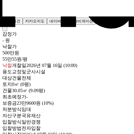
주변물건
카카오지도
네이버지도
내비게이션
감정가
- 원
낙찰가
500만원
55만55원/평
낙찰
개찰일
2026년 07월 16일 (10:00)
용도
교정및군사시설
대상
건물전체
토지
0㎡ (0평)
건물
30.05㎡ (9.09평)
최초예정가
-
보증금
23만9600원
(10%)
처분방식
임대
자산구분
국유재산
입찰방식
일반경쟁
입찰방법
전자입찰