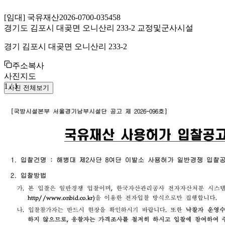
[
임대
]
국유재산
2026-0700-035458
경기도 김포시 대곶면 오니산리 233-2 교정및군사시설
경기 김포시 대곶면 오니산리 233-2
주소복사
사진
지도
1
/
1
사진 전체보기