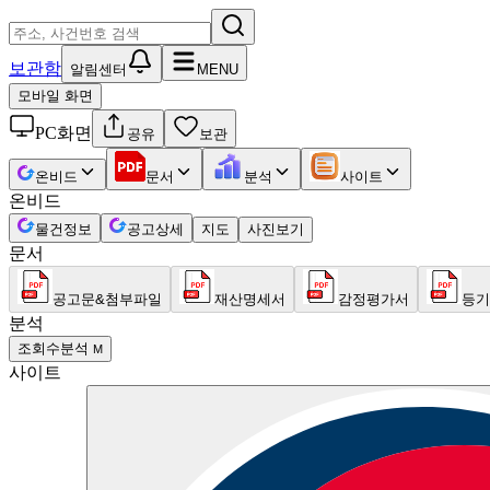
보관함
알림센터
MENU
모바일 화면
PC화면
공유
보관
온비드
문서
분석
사이트
온비드
물건정보
공고상세
지도
사진보기
문서
공고문&첨부파일
재산명세서
감정평가서
등기
분석
조회수분석
M
사이트