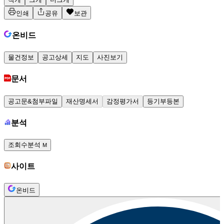
인쇄
공유
보관
온비드
물건정보
공고상세
지도
사진보기
문서
공고문&첨부파일
재산명세서
감정평가서
등기부등본
분석
조회수분석
M
사이트
온비드