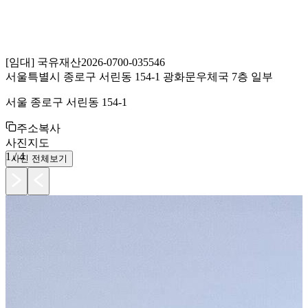
[
임대
]
국유재산
2026-0700-035546
서울특별시 종로구 서린동 154-1 광화문우체국 7층 일부
서울 종로구 서린동 154-1
주소복사
사진
지도
1
/
4
사진 전체보기