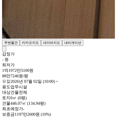
주변물건
카카오지도
네이버지도
내비게이션
감정가
- 원
최저가
1억1972만5100원
88만7246원/평
유찰
2026년 07월 02일 (10:00)
~
용도
업무시설
대상
건물전체
토지
0㎡ (0평)
건물
446.07㎡ (134.94평)
최초예정가
-
보증금
1197만2600원
(10%)