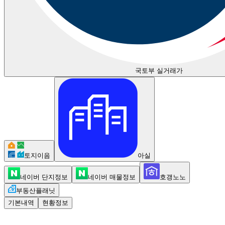
국토부 실거래가
토지이음
아실
네이버 단지정보
네이버 매물정보
호갱노노
부동산플래닛
기본내역
현황정보