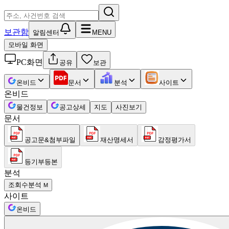
보관함
알림센터
MENU
모바일 화면
PC화면
공유
보관
온비드
문서
분석
사이트
온비드
물건정보
공고상세
지도
사진보기
문서
공고문&첨부파일
재산명세서
감정평가서
등기부등본
분석
조회수분석
M
사이트
온비드