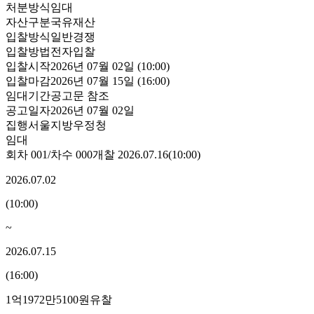
처분방식
임대
자산구분
국유재산
입찰방식
일반경쟁
입찰방법
전자입찰
입찰시작
2026년 07월 02일 (10:00)
입찰마감
2026년 07월 15일 (16:00)
임대기간
공고문 참조
공고일자
2026년 07월 02일
집행
서울지방우정청
임대
회차
001
/차수
000
개찰
2026.07.16
(
10:00
)
2026.07.02
(
10:00
)
~
2026.07.15
(
16:00
)
1억1972만5100원
유찰