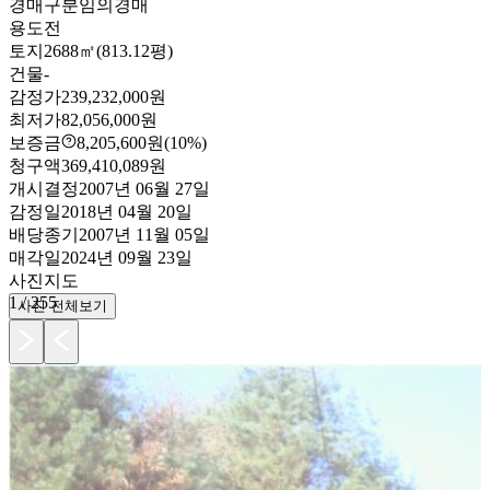
경매구분
임의경매
용도
전
토지
2688㎡(813.12평)
건물
-
감정가
239,232,000원
최저가
82,056,000원
보증금
8,205,600원
(10%)
청구액
369,410,089원
개시결정
2007년 06월 27일
감정일
2018년 04월 20일
배당종기
2007년 11월 05일
매각일
2024년 09월 23일
사진
지도
1
/
255
사진 전체보기