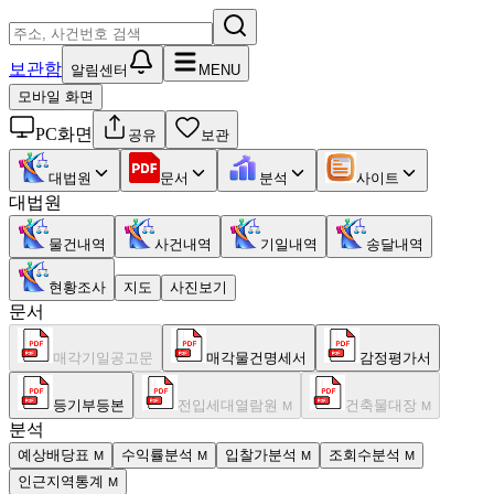
보관함
알림센터
MENU
모바일 화면
PC화면
공유
보관
대법원
문서
분석
사이트
대법원
물건내역
사건내역
기일내역
송달내역
현황조사
지도
사진보기
문서
매각기일공고문
매각물건명세서
감정평가서
등기부등본
전입세대열람원
건축물대장
M
M
분석
예상배당표
수익률분석
입찰가분석
조회수분석
M
M
M
M
인근지역통계
M