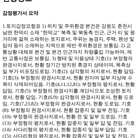
감정평가서 요약
1.토지감정요항표 1) 위치 및 주위환경 본건은 강원도 춘천시
남면 한덕리 소재 "한덕교" 북측 및 북동측 인근, 근거 리 및 원
거리에 걸쳐 소재하는 토지로서, 주위는 농경지, 주택, 펜션 및
임야 등이 소재하는 지역으로 제반 주위환경은 보통임. 2) 교
통상황 대체로 본건 및 본건 인근까지 차량출입 가능하며, 제
반 교통사정은 보통임. 3) 형태 및 이용상태 기호(1): 부정형의
완경사지로서, 현황 장기간 방치된 휴경지 상태이며, 목측상
일 부가 비포장도로임. 기호(2): 삼각형의 저지로서, 현황 답임.
기호(3): 부정형의 완경사지로서, 현황 전이며 일부 지상에 수
목이 식재되어있음. 기호(4,11,12,81): 부정형의 평지로서, 현황
답임. 기호(5): 부정형의 완경사지를 계단식으로 조성한 토지
로서, 현황 답임. 기호(6,9): 삼각형의 완경사지로서, 현황 도로
임. 기호(7,23,82): 부정형의 완경사지로서, 현황 도로임. 기호
(8): 부정형의 완경사지로서, 현황 잡종지 및 일부 전임. 기호
(10): 부정형의 완경사지로서, 현황 전 및 일부 도로임. 기호
(13): 부정형의 평지로서, 현황 잡종지 및 일부 답 및 전임. 기호
(14): 사다리형의 평지로서, 현황 잡종지 및 일부 답임. 기호
(15): 사다리형의 평지로서, 현황 잡종지 및 일부 답 및 전임. 기