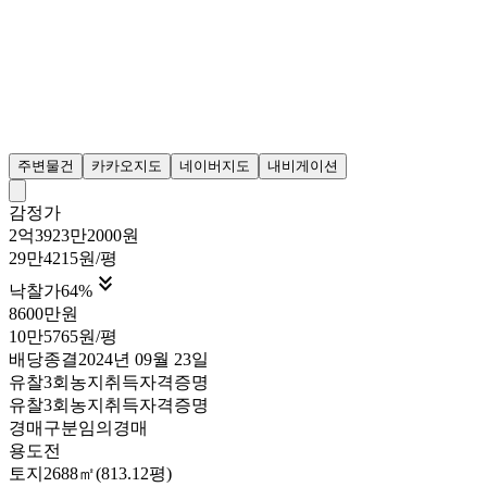
주변물건
카카오지도
네이버지도
내비게이션
감정가
2억3923만2000원
29만4215원/평

낙찰가
64
%
8600만원
10만5765원/평
배당종결
2024년 09월 23일
유찰3회
농지취득자격증명
유찰3회
농지취득자격증명
경매구분
임의경매
용도
전
토지
2688㎡(813.12평)