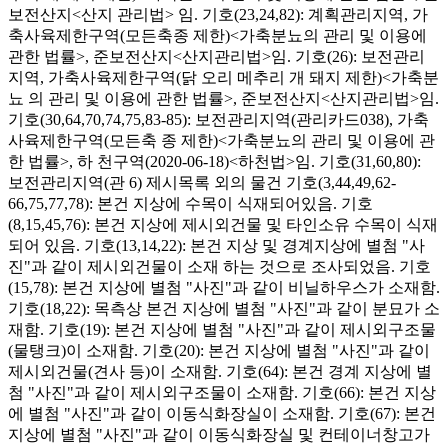
보전산지<산지 관리법> 임. 기호(23,24,82): 계획관리지역, 가
축사육제한구역(모든축종 제한)<가축분뇨의 관리 및 이용에
관한 법률>, 준보전산지<산지관리법>임. 기호(26): 보전관리
지역, 가축사육제한구역(닭 오리 메추리 개 돼지 제한)<가축분
뇨 의 관리 및 이용에 관한 법률>, 준보전산지<산지관리법>임.
기호(30,64,70,74,75,83-85): 보전관리지역(관리카드038), 가축
사육제한구역(모든축 종 제한)<가축분뇨의 관리 및 이용에 관
한 법률>, 하 천구역(2020-06-18)<하천법>임. 기호(31,60,80):
보전관리지역(관 6) 제시목록 외의 물건 기호(3,44,49,62-
66,75,77,78): 본건 지상에 수목이 식재되어있음. 기호
(8,15,45,76): 본건 지상에 제시외건물 및 타인소유 수목이 식재
되어 있음. 기호(13,14,22): 본건 지상 및 경계지상에 별첨 "사
진"과 같이 제시외건물이 소재 하는 것으로 조사되었음. 기호
(15,78): 본건 지상에 별첨 "사진"과 같이 비닐하우스가 소재함.
기호(18,22): 목측상 본건 지상에 별첨 "사진"과 같이 분묘가 소
재함. 기호(19): 본건 지상에 별첨 "사진"과 같이 제시외구조물
(물탱크)이 소재함. 기호(20): 본건 지상에 별첨 "사진"과 같이
제시외건물(견사 등)이 소재함. 기호(64): 본건 경계 지상에 별
첨 "사진"과 같이 제시외구조물이 소재함. 기호(66): 본건 지상
에 별첨 "사진"과 같이 이동식화장실이 소재함. 기호(67): 본건
지상에 별첨 "사진"과 같이 이동식화장실 및 컨테이너창고가