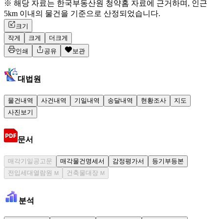
※ 해당 자료는 한국부동산원 청약홈 자료에 근거하며, 인근
5km 이내의 물건을 기준으로 산정되었습니다.
크기
작게
크게
더크게
인쇄
공유
보관
대법원
물건내역
사건내역
기일내역
송달내역
현황조사
지도
사진보기
문서
매각기일공고문
매각물건명세서
감정평가서
등기부등본
전입세대열람원
건축물대장
M
M
분석