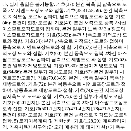
나, 실제 출입은 불가능함. 기호(37): 본건 북측 및 남측으로 노
폭 3M 시멘트포장도로와 접함. 기호(38-41,58,59): 본건 북측으
로 지적도상 도로와 접하며, 남측으로 제방도로와 접함. 기호
(46): 본건이 현황 도로임. 기호(49): 본건 서측으로 왕복 2차선
아스팔트포장도로와 접하며, 본건 일부가 노폭 약 3m 정도의
아스팔트포장도로임. 기호(51-53): 본건 남측으로 지적도상 도
로와 접함. 기호(54): 본건 남측으로 지적도상 도로와 접하며,
동측으로 시멘트포장도로와 접 함. 기호(57): 본건 서측으로 지
적도상 도로와 접함. 기호(60): 본건 동측으로 왕복 2차선 아스
팔트포장도로와 접하며 남측으로 제방도로 와 접함. 기호(62):
본건 일부가 제방도로임. 기호(63,80): 본건이 제방도로임. 기
호(64-66): 본건 일부가 제방도로임. 기호(67): 본건 일부가 시
멘트포장도로임. 기호(70,83-85): 본건 남동측 일부가 목측상
제방도로임. 기호(72): 본건 북동측으로 시멘트포장도로와 접
하며, 남동측으로 제방도로와 접함. 기호(74): 본건 지적도상
남서측으로 도로와 접함. 기호(75): 본건 일부가 제방도로임.
기호[76(501번지)]: 본건 서측으로 왕복 2차선 아스팔트포장도
로와 접함. 기호[76(501-1번지),77(471-4번지),78(471-5번지)]:
본건이 현황 도로임. 기호(79): 본건 남측으로 지적도상 도로와
접함. 5) 토지이용계획 및 제한상태 기호(1,28,29): 계획관리지
역, 가축사육제한구역(닭 오리 메추리 개 돼지 제한)<가 축분