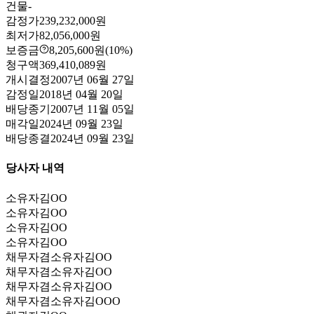
건물
-
감정가
239,232,000원
최저가
82,056,000원
보증금
8,205,600원
(10%)
청구액
369,410,089원
개시결정
2007년 06월 27일
감정일
2018년 04월 20일
배당종기
2007년 11월 05일
매각일
2024년 09월 23일
배당종결
2024년 09월 23일
당사자 내역
소유자
김OO
소유자
김OO
소유자
김OO
소유자
김OO
채무자겸소유자
김OO
채무자겸소유자
김OO
채무자겸소유자
김OO
채무자겸소유자
김OOO