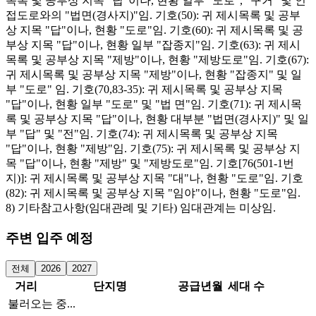
목록 및 공부상 지목 "답"이나, 현황 일부 "도로", "구거" 및 인
접도로와의 "법면(경사지)"임. 기호(50): 귀 제시목록 및 공부
상 지목 "답"이나, 현황 "도로"임. 기호(60): 귀 제시목록 및 공
부상 지목 "답"이나, 현황 일부 "잡종지"임. 기호(63): 귀 제시
목록 및 공부상 지목 "제방"이나, 현황 "제방도로"임. 기호(67):
귀 제시목록 및 공부상 지목 "제방"이나, 현황 "잡종지" 및 일
부 "도로" 임. 기호(70,83-35): 귀 제시목록 및 공부상 지목
"답"이나, 현황 일부 "도로" 및 "법 면"임. 기호(71): 귀 제시목
록 및 공부상 지목 "답"이나, 현황 대부분 "법면(경사지)" 및 일
부 "답" 및 "전"임. 기호(74): 귀 제시목록 및 공부상 지목
"답"이나, 현황 "제방"임. 기호(75): 귀 제시목록 및 공부상 지
목 "답"이나, 현황 "제방" 및 "제방도로"임. 기호[76(501-1번
지)]: 귀 제시목록 및 공부상 지목 "대"나, 현황 "도로"임. 기호
(82): 귀 제시목록 및 공부상 지목 "임야"이나, 현황 "도로"임.
8) 기타참고사항(임대관례 및 기타) 임대관계는 미상임.
주변 입주 예정
전체
2026
2027
거리
단지명
공급년월
세대 수
불러오는 중...