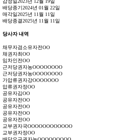
감정일
2023년 12월 19일
배당종기
2024년 01월 22일
매각일
2025년 11월 11일
배당종결
2025년 11월 11일
당사자 내역
채무자겸소유자
전OO
채권자
최OO
임차인
전OO
근저당권자
농OOOOOOOO
근저당권자
농OOOOOOOO
가압류권자
강OOOOOOO
압류권자
정OO
공유자
김OO
공유자
전OO
공유자
전OO
공유자
전OO
공유자
전OO
교부권자
국OOOOOOOOOOOO
교부권자
정OO
배당요구권자
농OOOOOOOOO