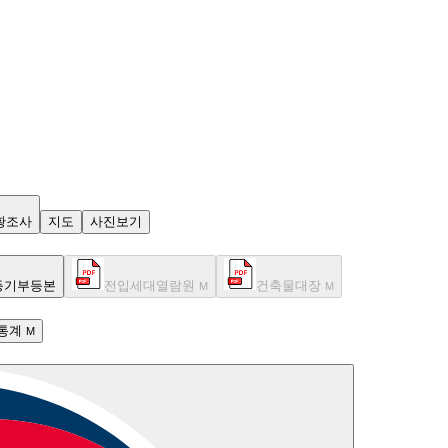
황조사
지도
사진보기
등기부등본
전입세대열람원
건축물대장
M
M
통계
M