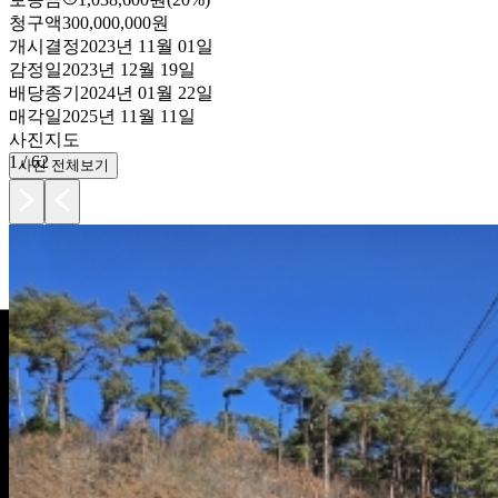
청구액
300,000,000원
개시결정
2023년 11월 01일
감정일
2023년 12월 19일
배당종기
2024년 01월 22일
매각일
2025년 11월 11일
사진
지도
1
/
62
사진 전체보기