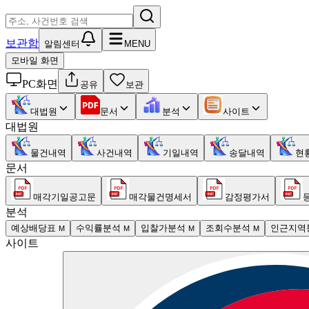
보관함
알림센터
MENU
모바일 화면
PC화면
공유
보관
대법원
문서
분석
사이트
대법원
물건내역
사건내역
기일내역
송달내역
현
문서
매각기일공고문
매각물건명세서
감정평가서
분석
예상배당표
수익률분석
입찰가분석
조회수분석
인근지역
M
M
M
M
사이트