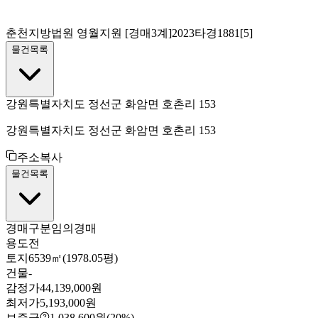
춘천지방법원 영월지원
[경매3계]
2023타경1881[5]
물건목록
강원특별자치도 정선군 화암면 호촌리 153
강원특별자치도 정선군 화암면 호촌리 153
주소복사
물건목록
경매구분
임의경매
용도
전
토지
6539㎡(1978.05평)
건물
-
감정가
44,139,000원
최저가
5,193,000원
보증금
1,038,600원
(20%)