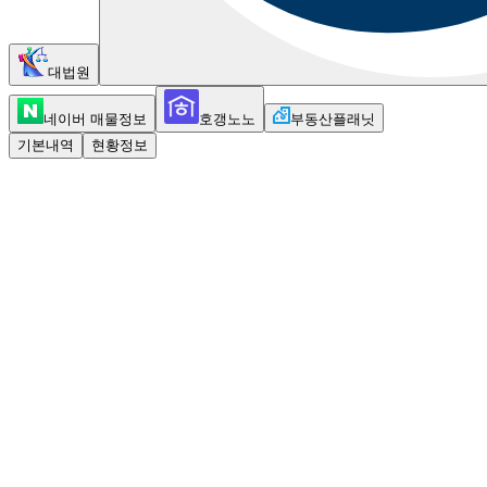
대법원
네이버 매물정보
호갱노노
부동산플래닛
기본내역
현황정보