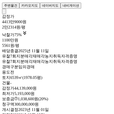
주변물건
카카오지도
네이버지도
내비게이션
감정가
4413만9000원
2만2314원/평

낙찰가
75
%
1100만원
5561원/평
배당종결
2025년 11월 11일
유찰7회
지분매각
재매각
농지취득자격증명
유찰7회
지분매각
재매각
농지취득자격증명
경매구분
임의경매
용도
전
토지
6539㎡(1978.05평)
건물
-
감정가
44,139,000원
최저가
5,193,000원
보증금
1,038,600원
(20%)
청구액
300,000,000원
개시결정
2023년 11월 01일