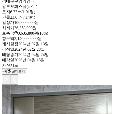
경매구분
임의경매
용도
오피스텔(사무)
토지
6.33㎡(1.91평)
건물
23.6㎡(7.14평)
감정가
106,000,000원
최저가
36,358,000원
보증금
3,635,800원
(10%)
청구액
2,140,000,000원
개시결정
2024년 02월 13일
감정일
2024년 02월 28일
배당종기
2024년 04월 24일
매각일
2026년 04월 15일
사진
지도
1
/
70
사진 전체보기