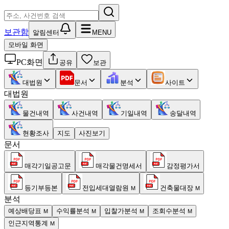
보관함
알림센터
MENU
모바일 화면
PC화면
공유
보관
대법원
문서
분석
사이트
대법원
물건내역
사건내역
기일내역
송달내역
현황조사
지도
사진보기
문서
매각기일공고문
매각물건명세서
감정평가서
등기부등본
전입세대열람원
건축물대장
M
M
분석
예상배당표
수익률분석
입찰가분석
조회수분석
M
M
M
M
인근지역통계
M