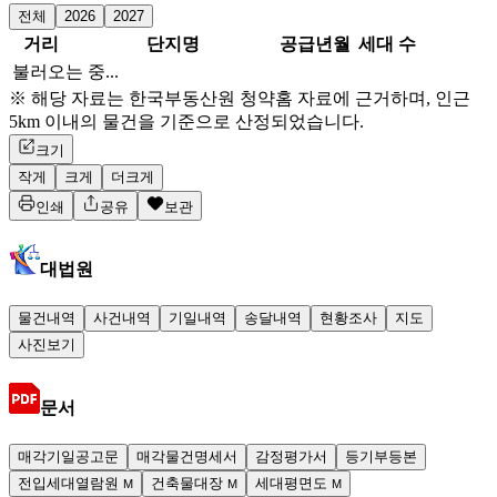
전체
2026
2027
거리
단지명
공급년월
세대 수
불러오는 중...
※ 해당 자료는 한국부동산원 청약홈 자료에 근거하며, 인근
5km 이내의 물건을 기준으로 산정되었습니다.
크기
작게
크게
더크게
인쇄
공유
보관
대법원
물건내역
사건내역
기일내역
송달내역
현황조사
지도
사진보기
문서
매각기일공고문
매각물건명세서
감정평가서
등기부등본
전입세대열람원
건축물대장
세대평면도
M
M
M