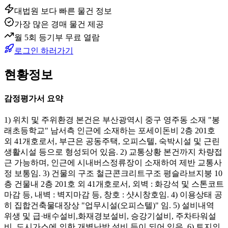
대법원 보다 빠른 물건 정보
가장 많은 경매 물건 제공
월 5회 등기부 무료 열람
로그인 하러가기
현황정보
감정평가서 요약
1) 위치 및 주위환경 본건은 부산광역시 중구 영주동 소재 "봉
래초등학교" 남서측 인근에 소재하는 포세이돈비 2층 201호
외 41개호로서, 부근은 공동주택, 오피스텔, 숙박시설 및 근린
생활시설 등으로 형성되어 있음. 2) 교통상황 본건까지 차량접
근 가능하며, 인근에 시내버스정류장이 소재하여 제반 교통사
정 보통임. 3) 건물의 구조 철근콘크리트구조 평슬라브지붕 10
층 건물내 2층 201호 외 41개호로서, 외벽 : 화강석 및 스톤코트
마감 등, 내벽 : 벽지마감 등, 창호 : 샷시창호임. 4) 이용상태 공
히 집합건축물대장상 "업무시설(오피스텔)" 임. 5) 설비내역
위생 및 급·배수설비,화재경보설비, 승강기설비, 주차타워설
비, 도시가스에 의한 개별난방 설비 등이 되어 있음. 6) 토지의