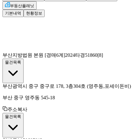
부동산플래닛
기본내역
현황정보
부산지방법원 본원
[경매6계]
2024타경51860[8]
물건목록
부산광역시 중구 중구로 178, 3층304호
(영주동,포세이돈비)
부산 중구 영주동 545-18
주소복사
물건목록