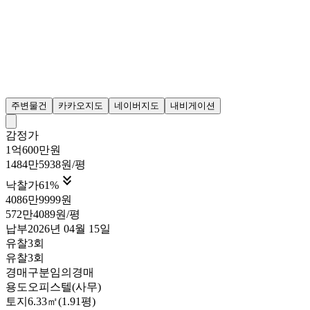
주변물건
카카오지도
네이버지도
내비게이션
감정가
1억600만원
1484만5938원/평

낙찰가
61
%
4086만9999원
572만4089원/평
납부
2026년 04월 15일
유찰3회
유찰3회
경매구분
임의경매
용도
오피스텔(사무)
토지
6.33㎡(1.91평)