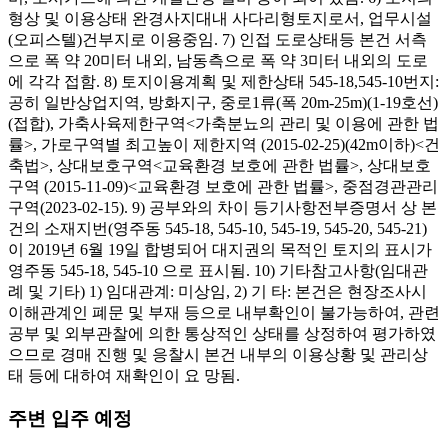
형상 및 이용상태 완경사지대내 사다리형토지로서, 업무시설
(오피스텔)건부지로 이용중임. 7) 인접 도로상태등 본건 서측
으로 폭 약 20미터 내외, 남동측으로 폭 약 3미터 내외의 도로
에 각각 접함. 8) 토지이용계획 및 제한상태 545-18,545-10번지:
공히 일반상업지역, 방화지구, 중로1류(폭 20m-25m)(1-19호선)
(접합), 가축사육제한구역<가축분뇨의 관리 및 이용에 관한 법
률>, 가로구역별 최고높이 제한지역 (2015-02-25)(42m이하)<건
축법>, 상대보호구역<교육환경 보호에 관한 법률>, 상대보호
구역 (2015-11-09)<교육환경 보호에 관한 법률>, 중점경관관리
구역(2023-02-15). 9) 공부와의 차이 등기사항전부증명서 상 본
건의 소재지번(영주동 545-18, 545-10, 545-19, 545-20, 545-21)
이 2019년 6월 19일 합병되어 대지권의 목적인 토지의 표시가
영주동 545-18, 545-10 으로 표시됨. 10) 기타참고사항(임대관
례 및 기타) 1) 임대관계: 미상임, 2) 기 타: 본건은 현장조사시
이해관계인 폐문 및 부재 등으로 내부확인이 불가능하여, 관련
공부 및 외부관찰에 의한 통상적인 상태를 상정하여 평가하였
으므로 경매 진행 및 응찰시 본건 내부의 이용상황 및 관리상
태 등에 대하여 재확인이 요 망됨.
주변 입주 예정