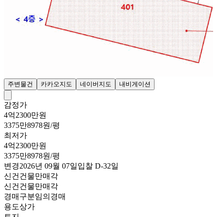
주변물건
카카오지도
네이버지도
내비게이션
감정가
4억2300만원
3375만8978원/평
최저가
4억2300만원
3375만8978원/평
변경
2026년 09월 07일
입찰
D-32
일
신건
건물만매각
신건
건물만매각
경매구분
임의경매
용도
상가
토지
-