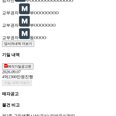
임차인
주OOOOOOOOOOOOOO
교부권자
부OOOOOOOO
교부권자
부OOOOOOO
교부권자
동OOOO
당사자내역 더보기
기일 내역
매각기일공고문
2026.09.07
4억2300만원
진행
기일 내역 더보기
매각공고
물건 비고
제2종 근린생활시설(공실) 일반음식점임.