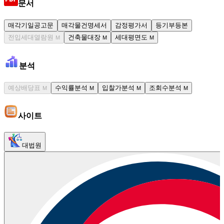
문서
매각기일공고문
매각물건명세서
감정평가서
등기부등본
전입세대열람원
건축물대장
세대평면도
M
M
M
분석
예상배당표
수익률분석
입찰가분석
조회수분석
M
M
M
M
사이트
대법원