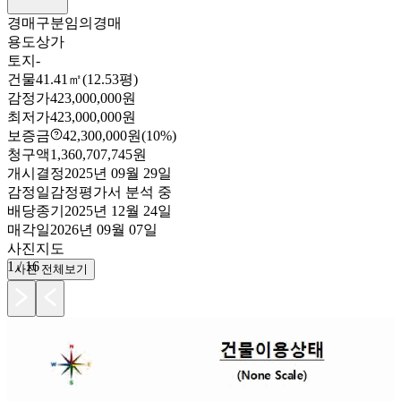
경매구분
임의경매
용도
상가
토지
-
건물
41.41㎡(12.53평)
감정가
423,000,000원
최저가
423,000,000원
보증금
42,300,000원
(10%)
청구액
1,360,707,745원
개시결정
2025년 09월 29일
감정일
감정평가서 분석 중
배당종기
2025년 12월 24일
매각일
2026년 09월 07일
사진
지도
1
/
16
사진 전체보기