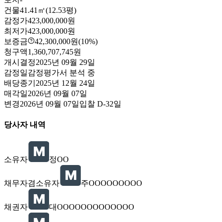
건물
41.41㎡(12.53평)
감정가
423,000,000원
최저가
423,000,000원
보증금
42,300,000원
(10%)
청구액
1,360,707,745원
개시결정
2025년 09월 29일
감정일
감정평가서 분석 중
배당종기
2025년 12월 24일
매각일
2026년 09월 07일
변경
2026년 09월 07일
입찰
D-32
일
당사자 내역
소유자
정OO
채무자겸소유자
주OOOOOOOOO
채권자
대OOOOOOOOOOOOO