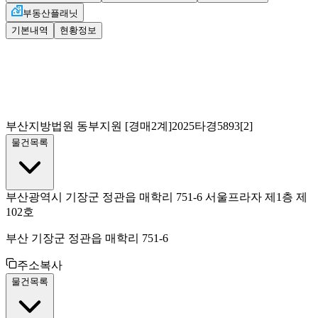
부동산플래닛
기본내역
현황정보
부산지방법원 동부지원
[경매2계]
2025타경5893[2]
물건목록
부산광역시 기장군 정관읍 매학리 751-6 서울프라자 제1층 제
102호
부산 기장군 정관읍 매학리 751-6
주소복사
물건목록