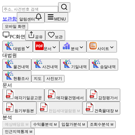
보관함
알림센터
MENU
모바일 화면
PC화면
공유
보관
대법원
문서
분석
사이트
대법원
물건내역
사건내역
기일내역
송달내역
현황조사
지도
사진보기
문서
매각기일공고문
매각물건명세서
감정평가서
등기부등본
전입세대열람원
건축물대장
M
M
분석
예상배당표
수익률분석
입찰가분석
조회수분석
M
M
M
M
인근지역통계
M