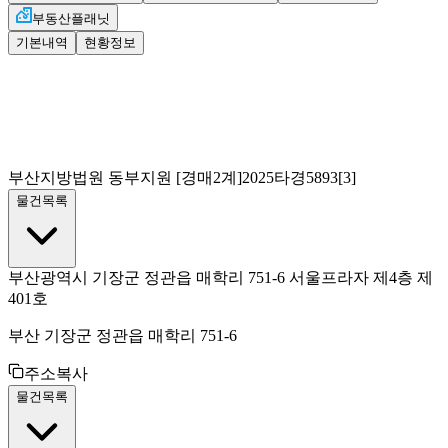
부동산플래닛
기본내역
현황정보
부산지방법원 동부지원
[경매2계]
2025타경5893[3]
물건목록
부산광역시 기장군 정관읍 매학리 751-6 서울프라자 제4층 제
401호
부산 기장군 정관읍 매학리 751-6
주소복사
물건목록