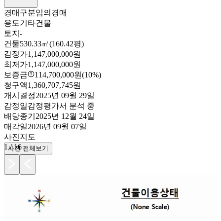
경매구분
임의경매
용도
기타건물
토지
-
건물
530.33㎡(160.42평)
감정가
1,147,000,000원
최저가
1,147,000,000원
보증금
114,700,000원
(10%)
청구액
1,360,707,745원
개시결정
2025년 09월 29일
감정일
감정평가서 분석 중
배당종기
2025년 12월 24일
매각일
2026년 09월 07일
사진
지도
1
/
16
사진 전체보기