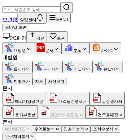
보관함
알림센터
MENU
모바일 화면
PC화면
공유
보관
대법원
문서
분석
사이트
대법원
물건내역
사건내역
기일내역
송달내역
현황조사
지도
사진보기
문서
매각기일공고문
매각물건명세서
감정평가서
등기부등본
전입세대열람원
건축물대장
M
M
분석
예상배당표
수익률분석
입찰가분석
조회수분석
M
M
M
M
인근지역통계
M