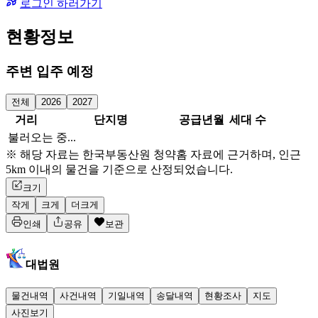
로그인 하러가기
현황정보
주변 입주 예정
전체
2026
2027
거리
단지명
공급년월
세대 수
불러오는 중...
※ 해당 자료는 한국부동산원 청약홈 자료에 근거하며, 인근
5km 이내의 물건을 기준으로 산정되었습니다.
크기
작게
크게
더크게
인쇄
공유
보관
대법원
물건내역
사건내역
기일내역
송달내역
현황조사
지도
사진보기