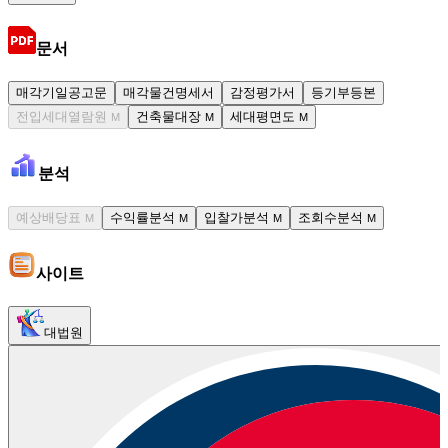
문서
매각기일공고문
매각물건명세서
감정평가서
등기부등본
전입세대열람원
건축물대장
세대평면도
M
M
M
분석
예상배당표
수익률분석
입찰가분석
조회수분석
M
M
M
M
사이트
대법원