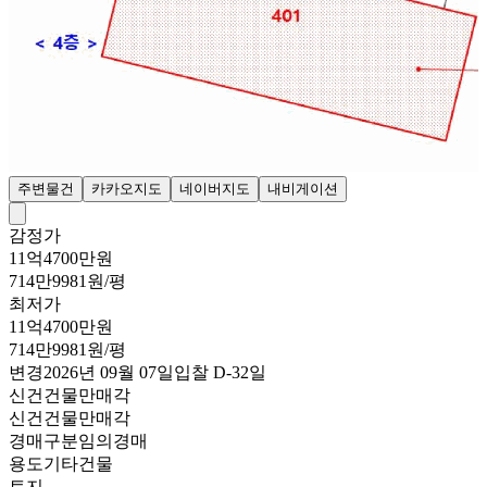
주변물건
카카오지도
네이버지도
내비게이션
감정가
11억4700만원
714만9981원/평
최저가
11억4700만원
714만9981원/평
변경
2026년 09월 07일
입찰
D-32
일
신건
건물만매각
신건
건물만매각
경매구분
임의경매
용도
기타건물
토지
-