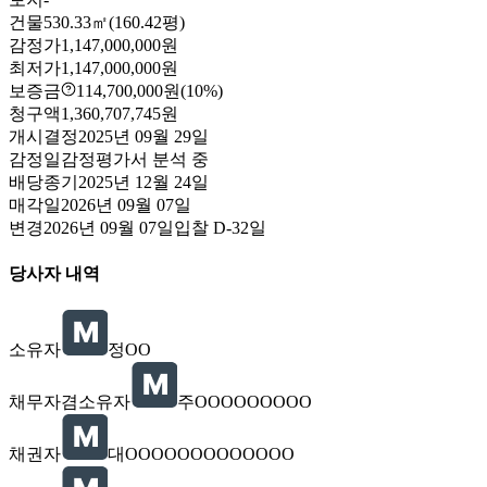
건물
530.33㎡(160.42평)
감정가
1,147,000,000원
최저가
1,147,000,000원
보증금
114,700,000원
(10%)
청구액
1,360,707,745원
개시결정
2025년 09월 29일
감정일
감정평가서 분석 중
배당종기
2025년 12월 24일
매각일
2026년 09월 07일
변경
2026년 09월 07일
입찰
D-32
일
당사자 내역
소유자
정OO
채무자겸소유자
주OOOOOOOOO
채권자
대OOOOOOOOOOOOO