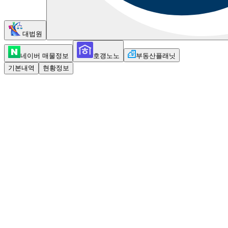
대법원
네이버 매물정보
호갱노노
부동산플래닛
기본내역
현황정보