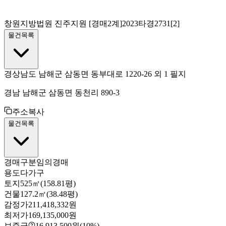
창원지방법원 진주지원
[경매2계]
2023타경2731[2]
물건목록
경상남도 남해군 삼동면 동부대로 1220-26 외 1 필지
경남 남해군 삼동면 동천리 890-3
주소복사
물건목록
경매구분
임의경매
용도
다가구
토지
525㎡(158.81평)
건물
127.2㎡(38.48평)
감정가
211,418,332원
최저가
169,135,000원
보증금
16,913,500원
(10%)