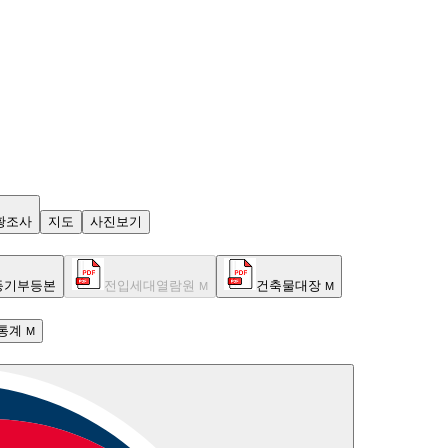
황조사
지도
사진보기
등기부등본
전입세대열람원
건축물대장
M
M
통계
M