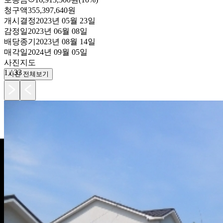
청구액
355,397,640원
개시결정
2023년 05월 23일
감정일
2023년 06월 08일
배당종기
2023년 08월 14일
매각일
2024년 09월 05일
사진
지도
1
/
33
사진 전체보기