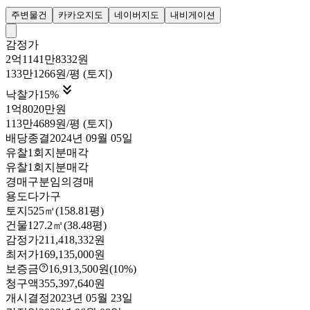
주변물건
카카오지도
네이버지도
내비게이션
감정가
2억1141만8332원
133만1266원/평 (토지)

낙찰가
15
%
1억8020만원
113만4689원/평 (토지)
배당종결
2024년 09월 05일
유찰1회
지분매각
유찰1회
지분매각
경매구분
임의경매
용도
다가구
토지
525㎡(158.81평)
건물
127.2㎡(38.48평)
감정가
211,418,332원
최저가
169,135,000원
보증금
16,913,500원
(10%)
청구액
355,397,640원
개시결정
2023년 05월 23일