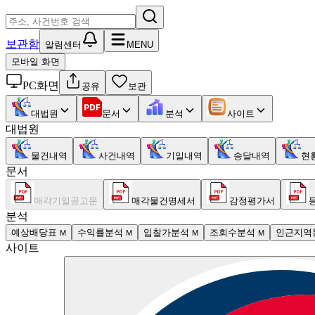
보관함
알림센터
MENU
모바일 화면
PC화면
공유
보관
대법원
문서
분석
사이트
대법원
물건내역
사건내역
기일내역
송달내역
현
문서
매각기일공고문
매각물건명세서
감정평가서
분석
예상배당표
수익률분석
입찰가분석
조회수분석
인근지역
M
M
M
M
사이트