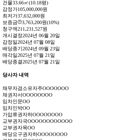
건물
33.66㎡(10.18평)
감정가
105,000,000원
최저가
37,632,000원
보증금
3,763,200원
(10%)
청구액
211,231,527원
개시결정
2024년 06월 20일
감정일
2024년 07월 08일
배당종기
2024년 09월 23일
매각일
2025년 07월 21일
배당종결
2025년 07월 21일
당사자 내역
채무자겸소유자
주OOOOOOO
채권자
서OOOOOOOO
임차인
문OO
임차인
박OO
가압류권자
하OOOOOOOO
교부권자
국OOOOOOOOOOOO
교부권자
목OO
배당요구권자
하OOOOOOOO