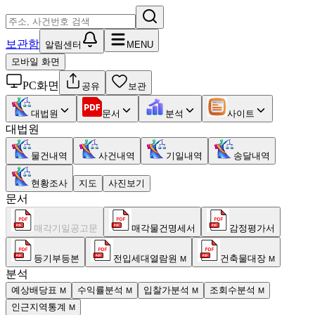
보관함
알림센터
MENU
모바일 화면
PC화면
공유
보관
대법원
문서
분석
사이트
대법원
물건내역
사건내역
기일내역
송달내역
현황조사
지도
사진보기
문서
매각기일공고문
매각물건명세서
감정평가서
등기부등본
전입세대열람원
건축물대장
M
M
분석
예상배당표
수익률분석
입찰가분석
조회수분석
M
M
M
M
인근지역통계
M