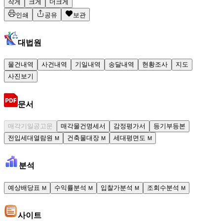
작게
크게
더크게
인쇄
공유
보관
대법원
물건내역
사건내역
기일내역
송달내역
현황조사
지도
사진보기
문서
매각기일공고문
매각물건명세서
감정평가서
등기부등본
전입세대열람원
건축물대장
세대평면도
M
M
M
분석
예상배당표
수익률분석
입찰가분석
조회수분석
M
M
M
M
사이트