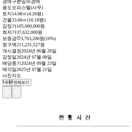
경매구분
임의경매
용도
오피스텔(사무)
토지
14.08㎡(4.26평)
건물
33.66㎡(10.18평)
감정가
105,000,000원
최저가
37,632,000원
보증금
3,763,200원
(10%)
청구액
211,231,527원
개시결정
2024년 06월 20일
감정일
2024년 07월 08일
배당종기
2024년 09월 23일
매각일
2025년 07월 21일
사진
지도
1
/
13
사진 전체보기