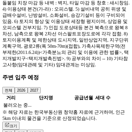
돌붙임 치장 마감 등 내벽 : 벽지, 타일 마감 등 창호 : 새시창임.
4) 이용상태 본건(가-라) : 오피스텔. 5) 설비내역 공히 위생 및
급배수설비, 난방설비, 소화설비, 승강기설비 등이 구비되어
있음. 6) 토지의 형상 및 이용상태 세장형 평지이며, 상업용 및
오피스텔 건부지임. 7) 인접 도로상태등 본건 북측으로 왕복 8
차선, 남측으로 왕복 2차선 아스팔트포장도로에 각각 접함. 8)
토지이용계획 및 제한상태 도시지역, 일반상업지역, 지구단위
계획구역, 광로2류(폭 50m-70m)(접합), 가축사육제한구역(전
부제한(2011.6.24))<가축분뇨의 관리 및 이용에 관한 법률>, 택
지개발지구<택지개발촉진법>. 9) 공부와의 차이 -- 10) 기타참
고사항(임대관례 및 기타) 임대관계는 미상임.
주변 입주 예정
전체
2026
2027
거리
단지명
공급년월
세대 수
불러오는 중...
※ 해당 자료는 한국부동산원 청약홈 자료에 근거하며, 인근
5km 이내의 물건을 기준으로 산정되었습니다.
크기