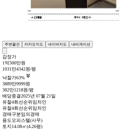
주변물건
카카오지도
네이버지도
내비게이션
감정가
1억500만원
1031만4342원/평

낙찰가
63
%
3889만9999원
382만1218원/평
배당종결
2025년 07월 21일
유찰4회
선순위임차인
유찰4회
선순위임차인
경매구분
임의경매
용도
오피스텔(사무)
토지
14.08㎡(4.26평)