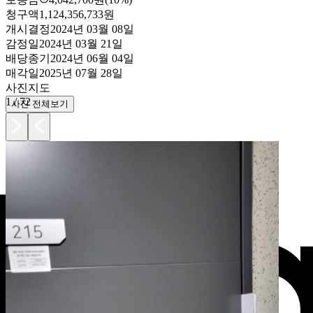
청구액
1,124,356,733원
개시결정
2024년 03월 08일
감정일
2024년 03월 21일
배당종기
2024년 06월 04일
매각일
2025년 07월 28일
사진
지도
1
/
72
사진 전체보기