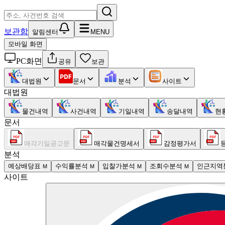
보관함
알림센터
MENU
모바일 화면
PC화면
공유
보관
대법원
문서
분석
사이트
대법원
물건내역
사건내역
기일내역
송달내역
현
문서
매각기일공고문
매각물건명세서
감정평가서
분석
예상배당표
수익률분석
입찰가분석
조회수분석
인근지역
M
M
M
M
사이트