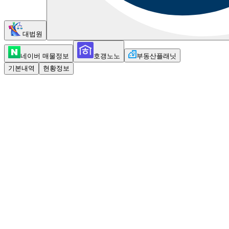
대법원
네이버 매물정보
호갱노노
부동산플래닛
기본내역
현황정보