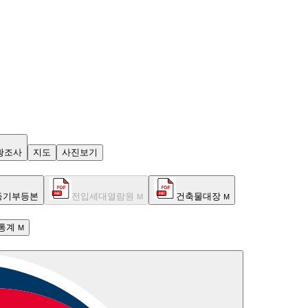
황조사
지도
사진보기
등기부등본
전입세대열람원
건축물대장
M
M
통계
M