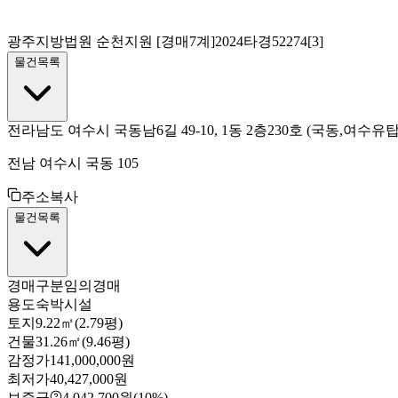
광주지방법원 순천지원
[경매7계]
2024타경52274[3]
물건목록
전라남도 여수시 국동남6길 49-10, 1동 2층230호
(국동,여수유
전남 여수시 국동 105
주소복사
물건목록
경매구분
임의경매
용도
숙박시설
토지
9.22㎡(2.79평)
건물
31.26㎡(9.46평)
감정가
141,000,000원
최저가
40,427,000원
보증금
4,042,700원
(10%)