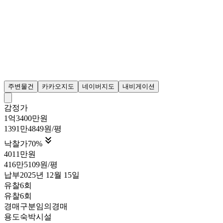
주변물건
카카오지도
네이버지도
내비게이션
감정가
1억3400만원
1391만4849원/평

낙찰가
70
%
4011만원
416만5109원/평
납부
2025년 12월 15일
유찰6회
유찰6회
경매구분
임의경매
용도
숙박시설