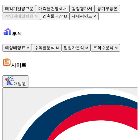
매각기일공고문
매각물건명세서
감정평가서
등기부등본
전입세대열람원
건축물대장
세대평면도
M
M
M
분석
예상배당표
수익률분석
입찰가분석
조회수분석
M
M
M
M
사이트
대법원