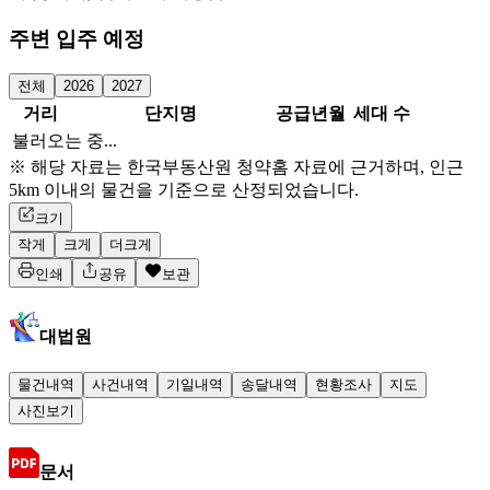
주변 입주 예정
전체
2026
2027
거리
단지명
공급년월
세대 수
불러오는 중...
※ 해당 자료는 한국부동산원 청약홈 자료에 근거하며, 인근
5km 이내의 물건을 기준으로 산정되었습니다.
크기
작게
크게
더크게
인쇄
공유
보관
대법원
물건내역
사건내역
기일내역
송달내역
현황조사
지도
사진보기
문서