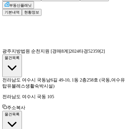
부동산플래닛
기본내역
현황정보
광주지방법원 순천지원
[경매8계]
2024타경52359[2]
물건목록
전라남도 여수시 국동남6길 49-10, 1동 2층258호
(국동,여수유
탑유블레스생활숙박시설)
전라남도 여수시 국동 105
주소복사
물건목록