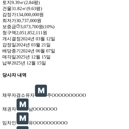
토지
9.39㎡(2.84평)
건물
31.82㎡(9.63평)
감정가
134,000,000원
최저가
30,737,000원
보증금
3,073,700원
(10%)
청구액
2,051,852,111원
개시결정
2024년 03월 12일
감정일
2024년 03월 21일
배당종기
2024년 06월 07일
매각일
2025년 12월 15일
납부
2025년 12월 15일
당사자 내역
채무자겸소유자
주OOOOOOOOOO
채권자
남OOOOOOO
임차인
유OOOOOOOOOO