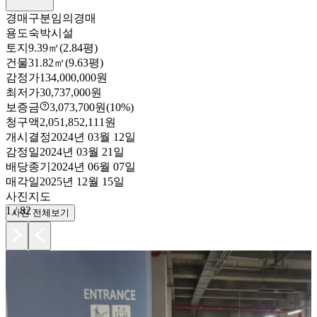
경매구분
임의경매
용도
숙박시설
토지
9.39㎡(2.84평)
건물
31.82㎡(9.63평)
감정가
134,000,000원
최저가
30,737,000원
보증금
3,073,700원
(10%)
청구액
2,051,852,111원
개시결정
2024년 03월 12일
감정일
2024년 03월 21일
배당종기
2024년 06월 07일
매각일
2025년 12월 15일
사진
지도
1
/
82
사진 전체보기