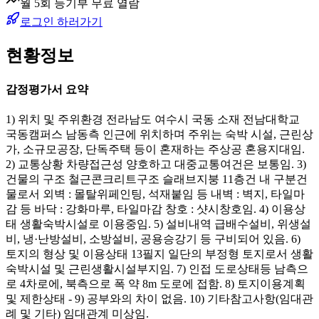
월 5회 등기부 무료 열람
로그인 하러가기
현황정보
감정평가서 요약
1) 위치 및 주위환경 전라남도 여수시 국동 소재 전남대학교
국동캠퍼스 남동측 인근에 위치하며 주위는 숙박 시설, 근린상
가, 소규모공장, 단독주택 등이 혼재하는 주상공 혼용지대임.
2) 교통상황 차량접근성 양호하고 대중교통여건은 보통임. 3)
건물의 구조 철근콘크리트구조 슬래브지붕 11층건 내 구분건
물로서 외벽 : 몰탈위페인팅, 석재붙임 등 내벽 : 벽지, 타일마
감 등 바닥 : 강화마루, 타일마감 창호 : 샷시창호임. 4) 이용상
태 생활숙박시설로 이용중임. 5) 설비내역 급배수설비, 위생설
비, 냉·난방설비, 소방설비, 공용승강기 등 구비되어 있음. 6)
토지의 형상 및 이용상태 13필지 일단의 부정형 토지로서 생활
숙박시설 및 근린생활시설부지임. 7) 인접 도로상태등 남측으
로 4차로에, 북측으로 폭 약 8m 도로에 접함. 8) 토지이용계획
및 제한상태 - 9) 공부와의 차이 없음. 10) 기타참고사항(임대관
례 및 기타) 임대관계 미상임.