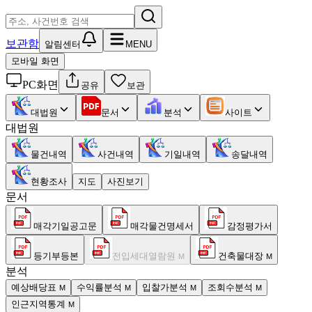
보관함
알림센터
MENU
모바일 화면
PC화면
공유
보관
대법원
문서
분석
사이트
대법원
물건내역
사건내역
기일내역
송달내역
현황조사
지도
사진보기
문서
매각기일공고문
매각물건명세서
감정평가서
등기부등본
전입세대열람원
건축물대장
M
M
분석
예상배당표
수익률분석
입찰가분석
조회수분석
M
M
M
M
인근지역통계
M