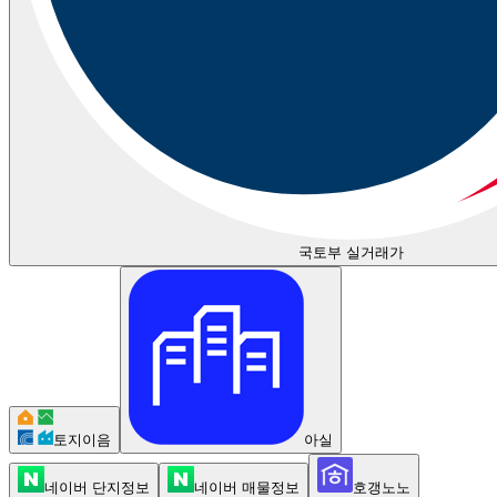
국토부 실거래가
토지이음
아실
네이버 단지정보
네이버 매물정보
호갱노노