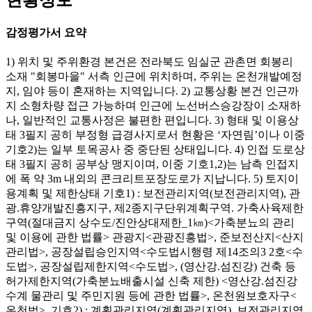
감정평가서 요약
1) 위치 및 주위환경 본건은 전라북도 임실군 관촌면 회봉리
소재 "회봉마을" 서측 인근에 위치하며, 주위는 온천개발예정
지, 임야 등이 혼재하는 지역입니다. 2) 교통상황 본건 인근까
지 소형차량 접근 가능하며 인근에 노선버스승강장이 소재하
나, 일반적인 교통사정은 불편한 편입니다. 3) 형태 및 이용상
태 3필지 공히 부정형 급경사지로서 현황은 ‘자연림’이나 이중
기호2)는 일부 토목공사 중 중단된 상태입니다. 4) 인접 도로상
태 3필지 공히 공부상 맹지이며, 이중 기호1,2)는 남측 인접지
에 폭 약 3m 내외의 콘크리트포장도로가 지납니다. 5) 토지이
용계획 및 제한상태 기호1) : 보전관리지역(보전관리지역), 관
광.휴양개발진흥지구, 제2종지구단위계획구역. 가축사육제한
구역(절대금지 상수도/진안상대제한_1㎞)<가축분뇨의 관리
및 이용에 관한 법률> 관광지<관광진흥법>, 준보전산지<산지
관리법>, 공장설립승인지역<수도법시행령 제14조의3 2호<수
도법>, 공장설립제한지역<수도법>, (영산강.섬진강) 건축 등
허가제한지역(가축분뇨배출시설 신축 제한) <영산강.섬진강
수계 물관리 및 주민지원 등에 관한 법률>, 온천원보호자구<
온천법>. 기호2) : 계획관리지역(계획관리지역), 보전관리지역