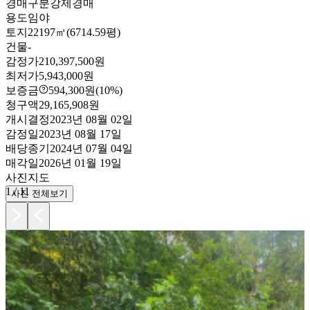
경매구분
강제경매
용도
임야
토지
22197㎡(6714.59평)
건물
-
감정가
210,397,500원
최저가
5,943,000원
보증금
594,300원
(10%)
청구액
29,165,908원
개시결정
2023년 08월 02일
감정일
2023년 08월 17일
배당종기
2024년 07월 04일
매각일
2026년 01월 19일
사진
지도
1
/
11
사진 전체보기