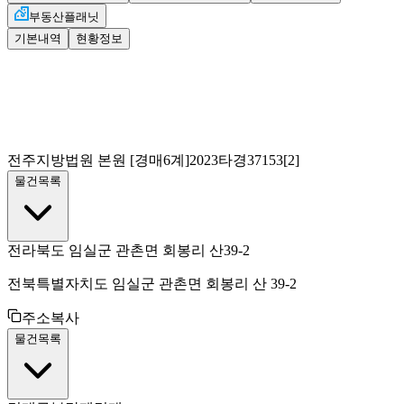
부동산플래닛
기본내역
현황정보
전주지방법원 본원
[경매6계]
2023타경37153[2]
물건목록
전라북도 임실군 관촌면 회봉리 산39-2
전북특별자치도 임실군 관촌면 회봉리 산 39-2
주소복사
물건목록