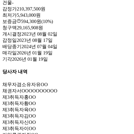
건물
-
감정가
210,397,500원
최저가
5,943,000원
보증금
594,300원
(10%)
청구액
29,165,908원
개시결정
2023년 08월 02일
감정일
2023년 08월 17일
배당종기
2024년 07월 04일
매각일
2026년 01월 19일
기각
2026년 01월 19일
당사자 내역
채무자겸소유자
유OO
채권자
서OOOOOOOOOO
제3취득자
홍OO
제3취득자
황OO
제3취득자
육OO
제3취득자
김OO
제3취득자
신OO
제3취득자
이OO