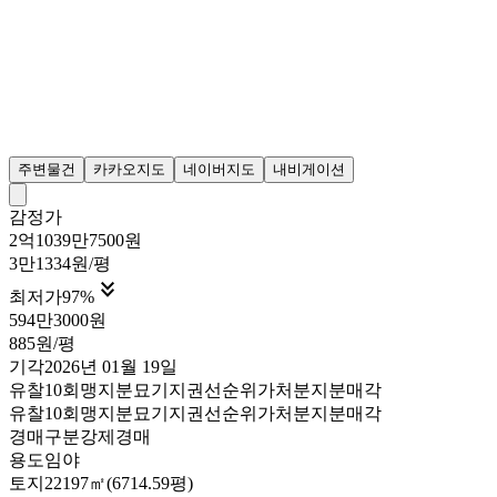
주변물건
카카오지도
네이버지도
내비게이션
감정가
2억1039만7500원
3만1334원/평

최저가
97
%
594만3000원
885원/평
기각
2026년 01월 19일
유찰10회
맹지
분묘기지권
선순위가처분
지분매각
유찰10회
맹지
분묘기지권
선순위가처분
지분매각
경매구분
강제경매
용도
임야
토지
22197㎡(6714.59평)