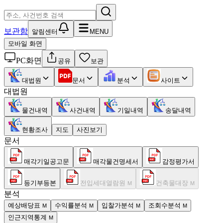
보관함
알림센터
MENU
모바일 화면
PC화면
공유
보관
대법원
문서
분석
사이트
대법원
물건내역
사건내역
기일내역
송달내역
현황조사
지도
사진보기
문서
매각기일공고문
매각물건명세서
감정평가서
등기부등본
전입세대열람원
건축물대장
M
M
분석
예상배당표
수익률분석
입찰가분석
조회수분석
M
M
M
M
인근지역통계
M