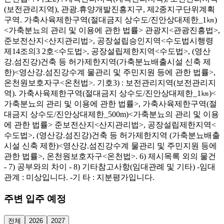
(보전관리지역), 관광.휴양개발진흥지구, 제2종지구단위계획
구역. 가축사육제한구역(절대금지 상수도/진안상대제한_1㎞)
<가축분뇨의 관리 및 이용에 관한 법률> 관광지<관광진흥법>,
준보전산지<산지관리법>, 공장설립승인지역<수도법시행령
제14조의3 2호<수도법>, 공장설립제한지역<수도법>, (영산
강.섬진강)건축 등 허가제한지역(가축분뇨배출시설 신축 제
한)<영산강.섬진강수계 물관리 및 주민지원 등에 관한 법률>,
온천원보호자구<온천법>. 기호3) : 보전관리지역(보전관리지
역). 가축사육제한구역(절대금지 상수도/진안상대제한_1㎞)<
가축분뇨의 관리 및 이용에 관한 법률>, 가축사육제한구역(절
대금지 상수도/진안상대제한_500m)<가축분뇨의 관리 및 이용
에 관한 법률> 준보전산지<산지관리법>, 공장설립제한지역<
수도법>, (영산강.섬진강)건축 등 허가제한지역 (가축분뇨배출
시설 신축 제한)<영산강.섬진강수계 물관리 및 주민지원 등에
관한 법률>, 온천원보호자구<온천법>. 6) 제시목록 외의 물건
- 7) 공부와의 차이 - 8) 기타참고사항(임대관례 및 기타) -임대
관계 : 미상입니다. -기 타 : 지분평가입니다.
주변 입주 예정
전체
2026
2027