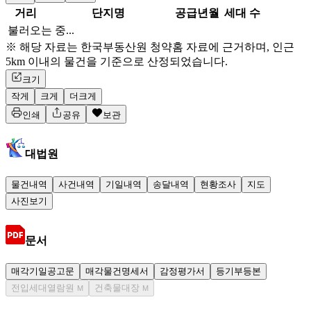
거리
단지명
공급년월
세대 수
불러오는 중...
※ 해당 자료는 한국부동산원 청약홈 자료에 근거하며, 인근
5km 이내의 물건을 기준으로 산정되었습니다.
크기
작게
크게
더크게
인쇄
공유
보관
대법원
물건내역
사건내역
기일내역
송달내역
현황조사
지도
사진보기
문서
매각기일공고문
매각물건명세서
감정평가서
등기부등본
전입세대열람원
건축물대장
M
M