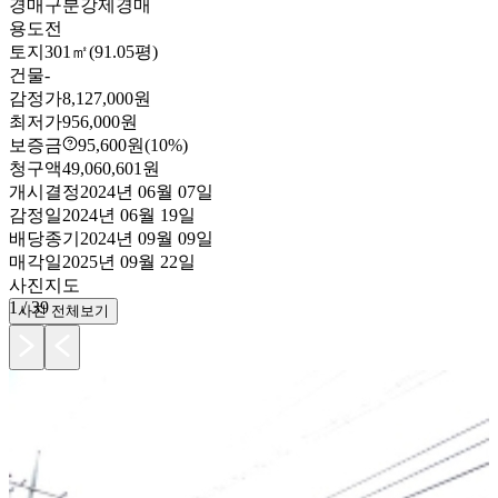
경매구분
강제경매
용도
전
토지
301㎡(91.05평)
건물
-
감정가
8,127,000원
최저가
956,000원
보증금
95,600원
(10%)
청구액
49,060,601원
개시결정
2024년 06월 07일
감정일
2024년 06월 19일
배당종기
2024년 09월 09일
매각일
2025년 09월 22일
사진
지도
1
/
39
사진 전체보기