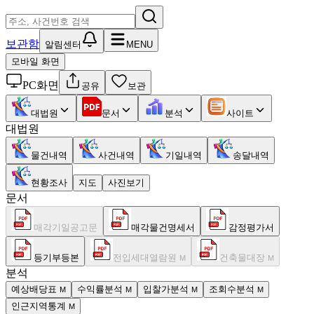
보관함
알림센터
MENU
모바일 화면
PC화면
공유
보관
대법원
문서
분석
사이트
대법원
물건내역
사건내역
기일내역
송달내역
현황조사
지도
사진보기
문서
매각기일공고문
매각물건명세서
감정평가서
등기부등본
전입세대열람원
건축물대장
M
M
분석
예상배당표
수익률분석
입찰가분석
조회수분석
M
M
M
M
인근지역통계
M