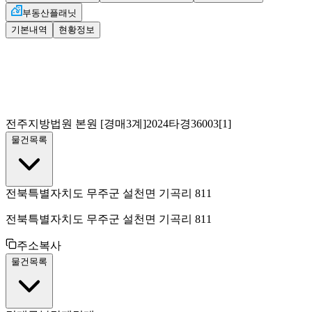
부동산플래닛
기본내역
현황정보
전주지방법원 본원
[경매3계]
2024타경36003[1]
물건목록
전북특별자치도 무주군 설천면 기곡리 811
전북특별자치도 무주군 설천면 기곡리 811
주소복사
물건목록