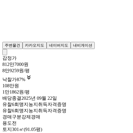
주변물건
카카오지도
네이버지도
내비게이션
감정가
812만7000원
8만9259원/평

낙찰가
87
%
108만원
1만1862원/평
배당종결
2025년 09월 22일
유찰6회
맹지
농지취득자격증명
유찰6회
맹지
농지취득자격증명
경매구분
강제경매
용도
전
토지
301㎡(91.05평)