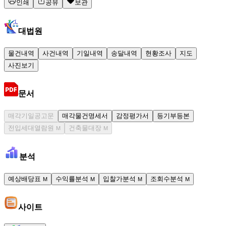
인쇄
공유
보관
대법원
물건내역
사건내역
기일내역
송달내역
현황조사
지도
사진보기
문서
매각기일공고문
매각물건명세서
감정평가서
등기부등본
전입세대열람원
건축물대장
M
M
분석
예상배당표
수익률분석
입찰가분석
조회수분석
M
M
M
M
사이트