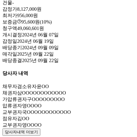
건물
-
감정가
8,127,000원
최저가
956,000원
보증금
95,600원
(10%)
청구액
49,060,601원
개시결정
2024년 06월 07일
감정일
2024년 06월 19일
배당종기
2024년 09월 09일
매각일
2025년 09월 22일
배당종결
2025년 09월 22일
당사자 내역
채무자겸소유자
윤OO
채권자
삼OOOOOOOOOOOO
가압류권자
구OOOOOOOOO
압류권자
영OOOO
교부권자
국OOOOOOOOOOOO
점유자
김OO
교부권자
영OOOO
당사자내역 더보기