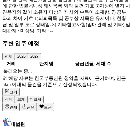
에 관한 법률>임. 6) 제시목록 외의 물건 기호 3)지상에 별지 사
진용지와 같이 소유자 미상의 제시외 수목이 소재함. 7) 공부
와의 차이 기호 1)의뢰목록 및 공부상 지목은 유지이나, 현황
답 및 일부 도로 상태임. 8) 기타참고사항(임대관례 및 기타) 임
대관계 : 미상임. 기타 : --.
주변 입주 예정
전체
2026
2027
거리
단지명
공급년월
세대 수
불러오는 중...
※ 해당 자료는 한국부동산원 청약홈 자료에 근거하며, 인근
5km 이내의 물건을 기준으로 산정되었습니다.
크기
작게
크게
더크게
인쇄
공유
보관
대법원