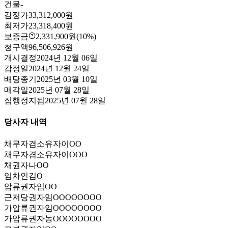
건물
-
감정가
33,312,000원
최저가
23,318,400원
보증금
2,331,900원
(10%)
청구액
96,506,926원
개시결정
2024년 12월 06일
감정일
2024년 12월 24일
배당종기
2025년 03월 10일
매각일
2025년 07월 28일
집행정지됨
2025년 07월 28일
당사자 내역
채무자겸소유자
이OO
채무자겸소유자
이OOO
채권자
나OO
임차인
김O
압류권자
임OO
근저당권자
임OOOOOOOO
가압류권자
임OOOOOOOO
가압류권자
농OOOOOOOO