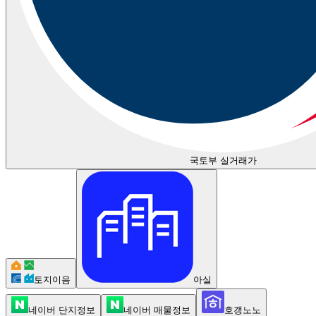
국토부 실거래가
토지이음
아실
네이버 단지정보
네이버 매물정보
호갱노노