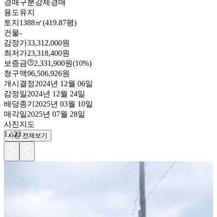
경매구분
강제경매
용도
유지
토지
1388㎡(419.87평)
건물
-
감정가
33,312,000원
최저가
23,318,400원
보증금
2,331,900원
(10%)
청구액
96,506,926원
개시결정
2024년 12월 06일
감정일
2024년 12월 24일
배당종기
2025년 03월 10일
매각일
2025년 07월 28일
사진
지도
1
/
23
사진 전체보기