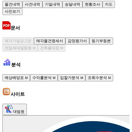
물건내역
사건내역
기일내역
송달내역
현황조사
지도
사진보기
문서
매각기일공고문
매각물건명세서
감정평가서
등기부등본
전입세대열람원
건축물대장
M
M
분석
예상배당표
수익률분석
입찰가분석
조회수분석
M
M
M
M
사이트
대법원