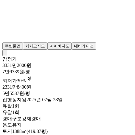
주변물건
카카오지도
네이버지도
내비게이션
감정가
3331만2000원
7만9339원/평

최저가
30
%
2331만8400원
5만5537원/평
집행정지됨
2025년 07월 28일
유찰1회
유찰1회
경매구분
강제경매
용도
유지
토지
1388㎡(419.87평)