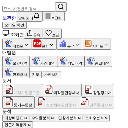
보관함
알림센터
MENU
모바일 화면
PC화면
공유
보관
대법원
문서
분석
사이트
대법원
물건내역
사건내역
기일내역
송달내역
현황조사
지도
사진보기
문서
매각기일공고문
매각물건명세서
감정평가서
등기부등본
전입세대열람원
건축물대장
M
M
분석
예상배당표
수익률분석
입찰가분석
조회수분석
M
M
M
M
인근지역통계
M