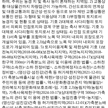
하며, 주위는 농경 지 및 축사 등이 혼재하는 지역임. 2) 교통상
황 대상물건까지 차량접근이 가능하며, 간선도로와의 연계성
및 대중교통과의 접근성·빈도수 등으로 보아 제반 교통상황은
보통인 편임. 3) 형태 및 이용상태 기호 1)부정형의 토지로서
농경지 및 현황 도로 상태임. 기호 2)대체로 사다리형의 토지
로서 의뢰외 인접토지와 경계 구분 없는 축사 부지임. 기호 3)
대체로 사다리형의 토지로서 전 상태임. 4) 인접 도로상태 기
호 1)서측 일부를 포함하여 노폭 약 3미터 내외의 포장도로가
개설되어 있음, 기호 2,3)남측으로 노폭 약 3미터 내외의 포장
도로가 개설되어 있음. 5) 토지이용계획 및 제한상태 기호 1)보
전녹지지역(2018-06-08)(보전녹지지역), 자연녹지지역(2018-
06-08)(자연녹지지역), 가축사육제한 구역(2024-10-17)(상대제
한구역 350m)<가축분뇨의 관리 및 이용에 관한 법률>, 소하천
구역(소속천)<소하 천정비법>, 소하천예정지(소속천)<소하천
정비법>, (영산강·섬진강)건축 등 허가제한지역(2021-12-01)
(가 축분뇨배출시설 신축 제한)<영산강·섬진강수계 물관리 및
주민지원 등에 관한 법률>, 역사문화환경보존지 역(해월암)<
전라북도지정문화재보호조례>임. 기호 2,3)농림지역(농림지
역), 가축사육제한구역(2024-10-17)(상대제한구역 500m)<가축
분뇨의 관리 및 이 용에 관한 법률>, 농업진흥구역<농지법>,
(영산강·섬진강)건축 등 허가제한지역(2021-12-01)(가축분뇨배
출시설 신축 제한)<영산강·섬진강수계 물관리 및 주민지원 등