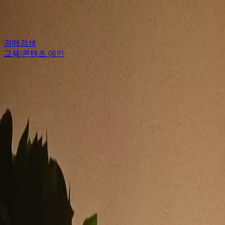
보관함
알림센터
MENU
경매검색
교육/콘텐츠 메인
콘텐츠
경매마당 회원을 위한 부동산 경매 지식 콘텐츠
교육/콘텐츠 메인
강의 & 세미나
경매마당의 다양한 프로그램
콘
동산 & 경매 자료
경매 준비를 완벽하게
전체
28
개의 콘텐츠가 있습니다.
정렬