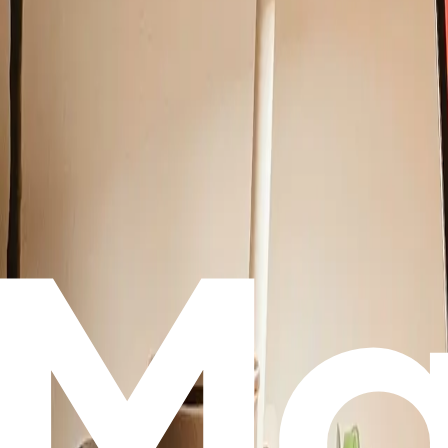
부동산 & 경매 자료
프롭테크란?