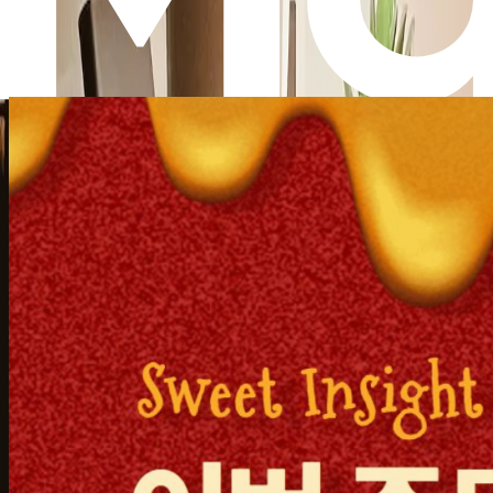
부동산 시장에 기술이 접목된 프롭테크, 그 변화를 확
경매마당
22.02.23
•
읽음
1,184