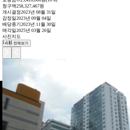
청구액
258,327,467원
개시결정
2023년 08월 31일
감정일
2023년 09월 04일
배당종기
2023년 11월 30일
매각일
2025년 03월 26일
사진
지도
1
/
11
사진 전체보기