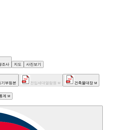
황조사
지도
사진보기
등기부등본
전입세대열람원
건축물대장
M
M
통계
M