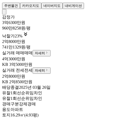
주변물건
카카오지도
네이버지도
내비게이션
감정가
3억6300만원
960만8258원/평

낙찰가
23
%
2억8000만원
741만1329원/평
실거래 매매
매매
자세히
4억3000만원
KB
3억5000만원
실거래 전세
전세
자세히
2억8000만원
KB
2억8500만원
배당종결
2025년 03월 26일
유찰1회
선순위임차인
유찰1회
선순위임차인
경매구분
강제경매
용도
아파트
토지
16.29㎡(4.93평)