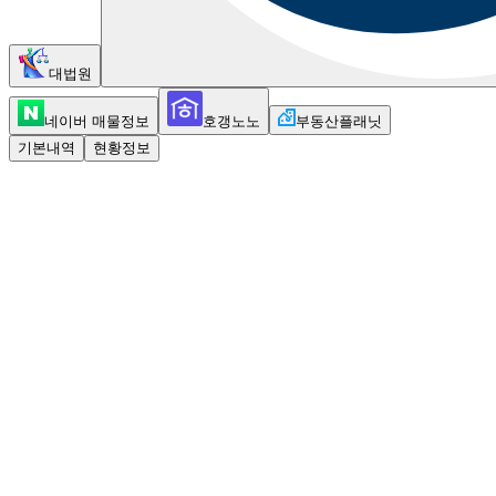
대법원
네이버 매물정보
호갱노노
부동산플래닛
기본내역
현황정보