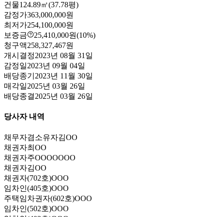
건물
124.89㎡(37.78평)
감정가
363,000,000원
최저가
254,100,000원
보증금
25,410,000원
(10%)
청구액
258,327,467원
개시결정
2023년 08월 31일
감정일
2023년 09월 04일
배당종기
2023년 11월 30일
매각일
2025년 03월 26일
배당종결
2025년 03월 26일
당사자 내역
채무자겸소유자
김OO
채권자
최OO
채권자
주OOOOOOO
채권자
김OO
채권자
(702호)OOO
임차인
(405호)OOO
주택임차권자
(602호)OOO
임차인
(502호)OOO