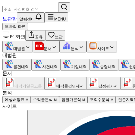
보관함
알림센터
MENU
모바일 화면
PC화면
공유
보관
대법원
문서
분석
사이트
대법원
물건내역
사건내역
기일내역
송달내역
현
문서
매각기일공고문
매각물건명세서
감정평가서
분석
예상배당표
수익률분석
입찰가분석
조회수분석
인근지역
M
M
M
M
사이트