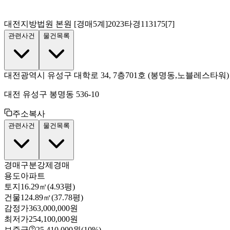
대전지방법원 본원
[경매5계]
2023타경113175[7]
관련사건
물건목록
대전광역시 유성구 대학로 34, 7층701호
(봉명동,노블레스타워)
대전 유성구 봉명동 536-10
주소복사
관련사건
물건목록
경매구분
강제경매
용도
아파트
토지
16.29㎡(4.93평)
건물
124.89㎡(37.78평)
감정가
363,000,000원
최저가
254,100,000원
보증금
25,410,000원
(10%)