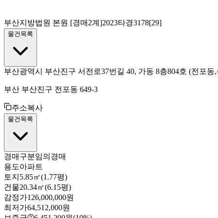
부산지방법원 본원
[경매2계]
2023타경3178[29]
물건목록
부산광역시 부산진구 서전로37번길 40, 가동 8층804호
(전포동
부산 부산진구 전포동 649-3
주소복사
물건목록
경매구분
임의경매
용도
아파트
토지
5.85㎡(1.77평)
건물
20.34㎡(6.15평)
감정가
126,000,000원
최저가
64,512,000원
보증금
6,451,200원
(10%)