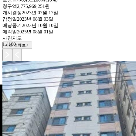
청구액
2,775,969,251원
개시결정
2023년 07월 17일
감정일
2023년 08월 03일
배당종기
2023년 10월 10일
매각일
2025년 08월 01일
사진
지도
1
/
100
사진 전체보기