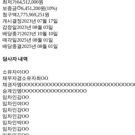
최저가
64,512,000원
보증금
6,451,200원
(10%)
청구액
2,775,969,251원
개시결정
2023년 07월 17일
감정일
2023년 08월 03일
배당종기
2023년 10월 10일
매각일
2025년 08월 01일
배당종결
2025년 08월 01일
당사자 내역
소유자
이OO
채무자겸소유자
최OO
채권자
엠OOOOOOOOOOOOOOOOOOOOOOOOOOOOOOO
승계인
엠OOOOOOOOOOOOOOOOOO
임차인
김OO
임차인
여OO
임차인
강OO
임차인
감OO
임차인
박OO
임차인
김OO