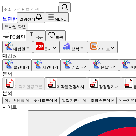
보관함
알림센터
MENU
모바일 화면
PC화면
공유
보관
대법원
문서
분석
사이트
대법원
물건내역
사건내역
기일내역
송달내역
현
문서
매각기일공고문
매각물건명세서
감정평가서
분석
예상배당표
수익률분석
입찰가분석
조회수분석
인근지역
M
M
M
M
사이트