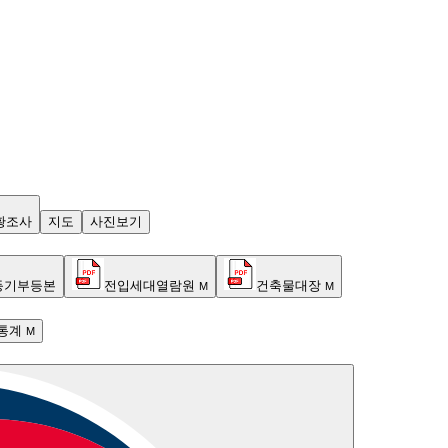
황조사
지도
사진보기
등기부등본
전입세대열람원
건축물대장
M
M
통계
M