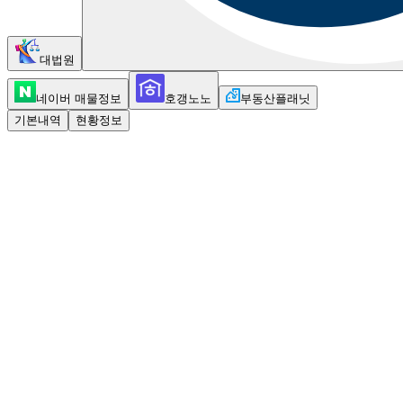
대법원
네이버 매물정보
호갱노노
부동산플래닛
기본내역
현황정보