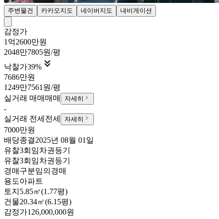
주변물건
카카오지도
네이버지도
내비게이션
감정가
1억2600만원
2048만7805원/평

낙찰가
39
%
7686만원
1249만7561원/평
실거래 매매
매매
자세히
-
실거래 전세
전세
자세히
7000만원
배당종결
2025년 08월 01일
유찰3회
임차권등기
유찰3회
임차권등기
경매구분
임의경매
용도
아파트
토지
5.85㎡(1.77평)
건물
20.34㎡(6.15평)
감정가
126,000,000원