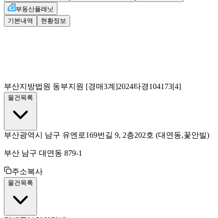
부동산플래닛
기본내역
현황정보
부산지방법원 동부지원
[경매3계]
2024타경104173[4]
물건목록
부산광역시 남구 유엔로169번길 9, 2층202호
(대연동,꽃안빌)
부산 남구 대연동 879-1
주소복사
물건목록