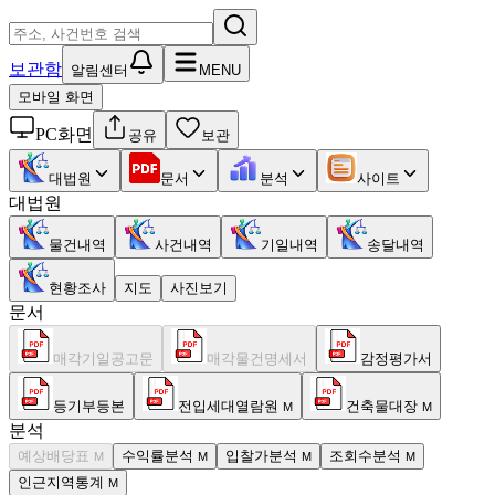
보관함
알림센터
MENU
모바일 화면
PC화면
공유
보관
대법원
문서
분석
사이트
대법원
물건내역
사건내역
기일내역
송달내역
현황조사
지도
사진보기
문서
매각기일공고문
매각물건명세서
감정평가서
등기부등본
전입세대열람원
건축물대장
M
M
분석
예상배당표
수익률분석
입찰가분석
조회수분석
M
M
M
M
인근지역통계
M