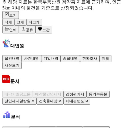
※ 해당 자료는 한국부동산원 청약홈 자료에 근거하며, 인근
5km 이내의 물건을 기준으로 산정되었습니다.
크기
작게
크게
더크게
인쇄
공유
보관
대법원
물건내역
사건내역
기일내역
송달내역
현황조사
지도
사진보기
문서
매각기일공고문
매각물건명세서
감정평가서
등기부등본
전입세대열람원
건축물대장
세대평면도
M
M
M
분석