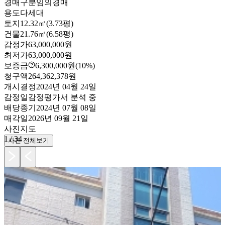
경매구분
임의경매
용도
다세대
토지
12.32㎡(3.73평)
건물
21.76㎡(6.58평)
감정가
63,000,000원
최저가
63,000,000원
보증금
6,300,000원
(10%)
청구액
264,362,378원
개시결정
2024년 04월 24일
감정일
감정평가서 분석 중
배당종기
2024년 07월 08일
매각일
2026년 09월 21일
사진
지도
1
/
34
사진 전체보기