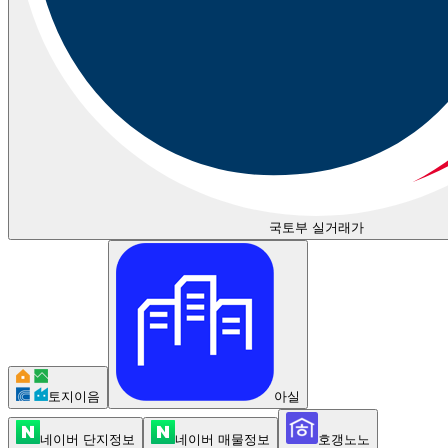
국토부 실거래가
토지이음
아실
네이버 단지정보
네이버 매물정보
호갱노노