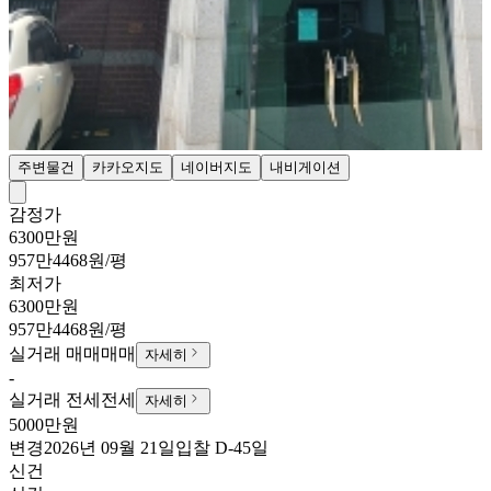
주변물건
카카오지도
네이버지도
내비게이션
감정가
6300만원
957만4468원/평
최저가
6300만원
957만4468원/평
실거래 매매
매매
자세히
-
실거래 전세
전세
자세히
5000만원
변경
2026년 09월 21일
입찰
D-45
일
신건