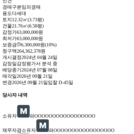
신건
경매구분
임의경매
용도
다세대
토지
12.32㎡(3.73평)
건물
21.76㎡(6.58평)
감정가
63,000,000원
최저가
63,000,000원
보증금
6,300,000원
(10%)
청구액
264,362,378원
개시결정
2024년 04월 24일
감정일
감정평가서 분석 중
배당종기
2024년 07월 08일
매각일
2026년 09월 21일
변경
2026년 09월 21일
입찰
D-45
일
당사자 내역
소유자
파OOOOOOOOOOOOOOOOO
채무자겸소유자
파OOOOOOOOOOOOOOOOO