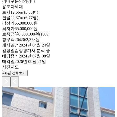
경매구분
임의경매
용도
다세대
토지
12.66㎡(3.83평)
건물
22.37㎡(6.77평)
감정가
65,000,000원
최저가
65,000,000원
보증금
6,500,000원
(10%)
청구액
264,362,378원
개시결정
2024년 04월 24일
감정일
감정평가서 분석 중
배당종기
2024년 07월 08일
매각일
2026년 09월 21일
사진
지도
1
/
34
사진 전체보기