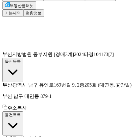
부동산플래닛
기본내역
현황정보
부산지방법원 동부지원
[경매3계]
2024타경104173[7]
물건목록
부산광역시 남구 유엔로169번길 9, 2층205호
(대연동,꽃안빌)
부산 남구 대연동 879-1
주소복사
물건목록