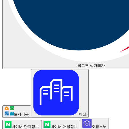
국토부 실거래가
토지이음
아실
네이버 단지정보
네이버 매물정보
호갱노노