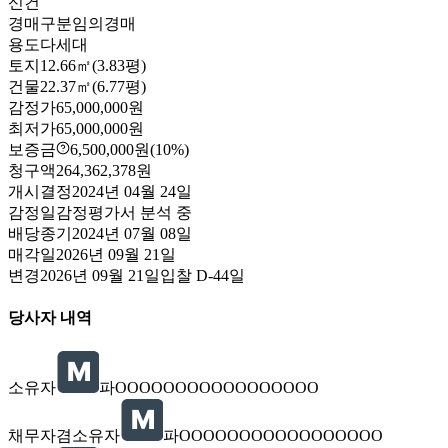
신건
경매구분
임의경매
용도
다세대
토지
12.66㎡(3.83평)
건물
22.37㎡(6.77평)
감정가
65,000,000원
최저가
65,000,000원
보증금
6,500,000원
(10%)
청구액
264,362,378원
개시결정
2024년 04월 24일
감정일
감정평가서 분석 중
배당종기
2024년 07월 08일
매각일
2026년 09월 21일
변경
2026년 09월 21일
입찰
D-44
일
당사자 내역
소유자
파OOOOOOOOOOOOOOOOO
채무자겸소유자
파OOOOOOOOOOOOOOOOO