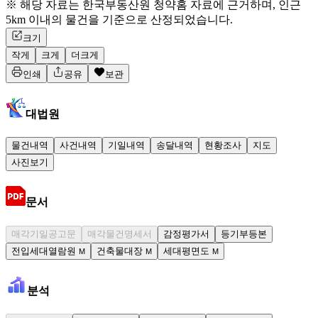
※ 해당 자료는 한국부동산원 청약홈 자료에 근거하며, 인근
5km 이내의 물건을 기준으로 산정되었습니다.
크기
작게
크게
더크게
인쇄
공유
보관
대법원
물건내역
사건내역
기일내역
송달내역
현황조사
지도
사진보기
문서
매각기일공고문
매각물건명세서
감정평가서
등기부등본
전입세대열람원
건축물대장
세대평면도
M
M
M
분석