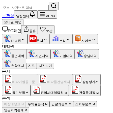
보관함
알림센터
MENU
모바일 화면
PC화면
공유
보관
대법원
문서
분석
사이트
대법원
물건내역
사건내역
기일내역
송달내역
현황조사
지도
사진보기
문서
매각기일공고문
매각물건명세서
감정평가서
등기부등본
전입세대열람원
건축물대장
M
M
분석
예상배당표
수익률분석
입찰가분석
조회수분석
M
M
M
M
인근지역통계
M