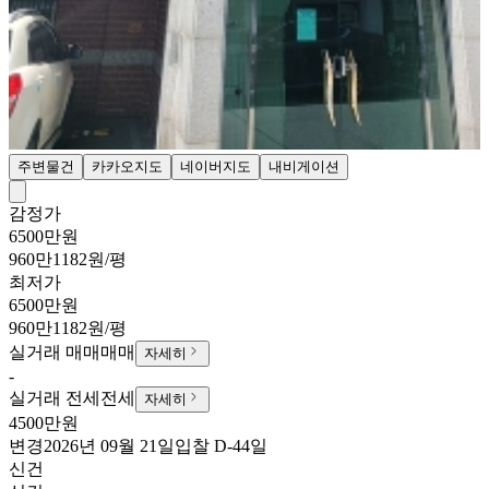
주변물건
카카오지도
네이버지도
내비게이션
감정가
6500만원
960만1182원/평
최저가
6500만원
960만1182원/평
실거래 매매
매매
자세히
-
실거래 전세
전세
자세히
4500만원
변경
2026년 09월 21일
입찰
D-44
일
신건