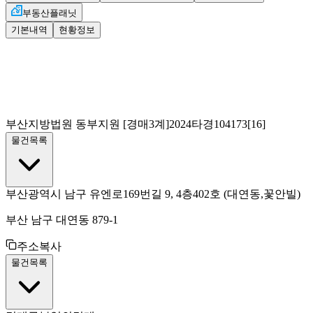
부동산플래닛
기본내역
현황정보
부산지방법원 동부지원
[경매3계]
2024타경104173[16]
물건목록
부산광역시 남구 유엔로169번길 9, 4층402호
(대연동,꽃안빌)
부산 남구 대연동 879-1
주소복사
물건목록