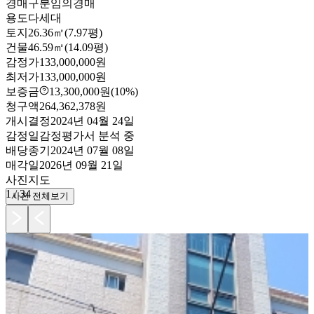
경매구분
임의경매
용도
다세대
토지
26.36㎡(7.97평)
건물
46.59㎡(14.09평)
감정가
133,000,000원
최저가
133,000,000원
보증금
13,300,000원
(10%)
청구액
264,362,378원
개시결정
2024년 04월 24일
감정일
감정평가서 분석 중
배당종기
2024년 07월 08일
매각일
2026년 09월 21일
사진
지도
1
/
34
사진 전체보기