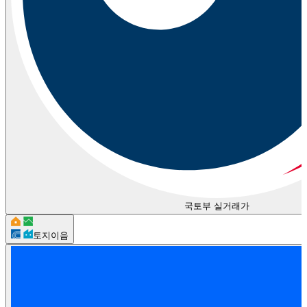
국토부 실거래가
토지이음