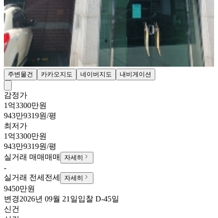
주변물건
카카오지도
네이버지도
내비게이션
감정가
1억3300만원
943만9319원/평
최저가
1억3300만원
943만9319원/평
실거래 매매
매매
자세히
-
실거래 전세
전세
자세히
9450만원
변경
2026년 09월 21일
입찰
D-45
일
신건