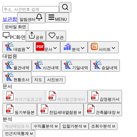
보관함
알림센터
MENU
모바일 화면
PC화면
공유
보관
대법원
문서
분석
사이트
대법원
물건내역
사건내역
기일내역
송달내역
현황조사
지도
사진보기
문서
매각기일공고문
매각물건명세서
감정평가서
등기부등본
전입세대열람원
건축물대장
M
M
분석
예상배당표
수익률분석
입찰가분석
조회수분석
M
M
M
M
인근지역통계
M