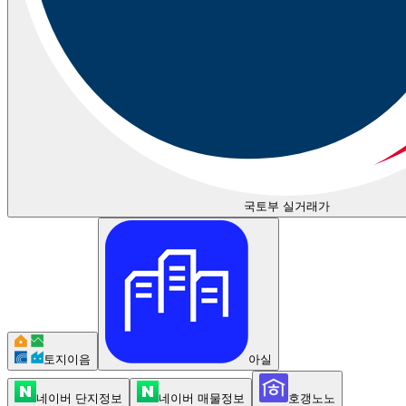
국토부 실거래가
토지이음
아실
네이버 단지정보
네이버 매물정보
호갱노노