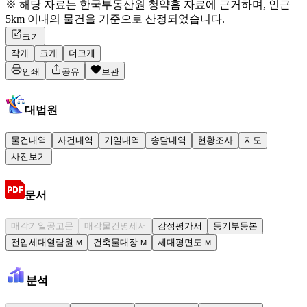
※ 해당 자료는 한국부동산원 청약홈 자료에 근거하며, 인근
5km 이내의 물건을 기준으로 산정되었습니다.
크기
작게
크게
더크게
인쇄
공유
보관
대법원
물건내역
사건내역
기일내역
송달내역
현황조사
지도
사진보기
문서
매각기일공고문
매각물건명세서
감정평가서
등기부등본
전입세대열람원
건축물대장
세대평면도
M
M
M
분석