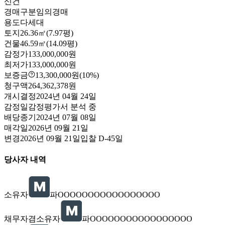
신건
경매구분
임의경매
용도
다세대
토지
26.36㎡(7.97평)
건물
46.59㎡(14.09평)
감정가
133,000,000원
최저가
133,000,000원
보증금
13,300,000원
(10%)
청구액
264,362,378원
개시결정
2024년 04월 24일
감정일
감정평가서 분석 중
배당종기
2024년 07월 08일
매각일
2026년 09월 21일
변경
2026년 09월 21일
입찰
D-45
일
당사자 내역
소유자
파OOOOOOOOOOOOOOOOO
채무자겸소유자
파OOOOOOOOOOOOOOOOO