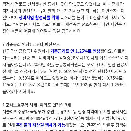
적정성 검토를 신청했지만 통과한 곳이 단 1곳도 없었다고. 이 때문에 각
지자체장의 안전진단 규제 완화 요구가 거세졌고 최근에는 대권주자들이
앞다투어
정비사업 활성화를 위해
목소리를 높이며 표심잡기에 나서고 있
어요. 주민들은 대체로 리모델링보다 재건축을 선호하는데 과연 재건축 시
장의 흐름이 어떻게 이어질지 정말 궁금하네요.
?
기준금리 인상! 코로나 이전으로
한국은행 금융통화위원회가
기준금리를 연 1.25%로 인상
했어요. 이로써
기준금리는 신종 코로나바이러스 감염증(코로나19) 사태 이전 수준으로 다
시 돌아갔는데요. 2020년 3월, 금융통화위원회는 코로나19로 인한 금융시
장 패닉을 진정시키기 위해 '빅컷'(0.50%p인하)을 전격 단행하며 20년 5
월부터는 0.50%로 이어오고 있었어요. 하지만 21년 8월에는 0.75%로,
11월에는 1.00%로 올랐으며 1월 현재는 1년 10개월 만에 다시 1.25%로
돌아왔다고 하네요.
?
군사보호구역 해제, 여의도 면적의 3배
더불어민주당과 국방부가 강원도, 경기도 등 접경 지역에 위치한 군사시설
보호구역 905만3천894
㎡(약
274
만3천여 평)를 해제한다고 밝혔어요. 이
로 인해
주민들의 재산권 행사가 가능
해졌는데요,
민주당의 박완주 정책위