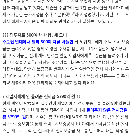
의장은 "당정은 군사시설 보호구역으로 지역 주민과 지방 정부가 많은 불
편과 피해를 받고 있다는 의견을 수렴하여 필요한 군사시설을 제외하고 해
제가 가능한 군사시설을 추가로 분류했다"라고 설명했어요. 이번 보호구역
에서 해제된 지역은 대략 여의도 면적의 3배에 달하는 크기라고.
?‍?‍?
갭투자로 500여 채 매입, 세 모녀
수도권 일대에서 빌라 500여 채를 사들인
뒤 세입자들에게 주택 전세 보증
금을 돌려주지 않은 혐의로 경찰 수사를 받은 세 모녀가 검찰에 넘겨졌다고
합니다. 이들은 전세 계약 만료를 앞둔 세입자에게 "보증금을 돌려주기 어
려우니 집을 사라"고 제안해 소유권을 넘기는 방식으로 범행한 것으로 알
려졌는데요, 단순히 보증금을 반환하지 않는 일반적인 전세 사기와는 다른
방식이라고. 이번 사건의 피해자 대다수는 사회초년생과 신혼부부 등 주거
취약 계층이라 더욱 안타까움을 자아내고 있다 하네요.
?
세입자에게 안 돌려준 전세금 5790억 원 ?!
전세 계약이 만료되면 집주인이 세입자에게 전세보증금을 돌려줘야 하는데
요, 하지만 작년 한 해 동안 집주인이 세입자에게
돌려주지 않은 전세금은
총 5790억 원
이며, 건수는 총 2799건에 달한다고 하네요. 이 금액은 전세
금반환보증보험을 통해 주택도시보증공사(HUG)에서 전세금을 대신 돌려
주는 제도로 누적 한 결과라고. 전세보증금 사고를 반복해서 내는 '악성 임