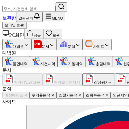
보관함
알림센터
MENU
모바일 화면
PC화면
공유
보관
대법원
문서
분석
사이트
대법원
물건내역
사건내역
기일내역
송달내역
현
문서
매각기일공고문
매각물건명세서
감정평가서
분석
예상배당표
수익률분석
입찰가분석
조회수분석
인근지역
M
M
M
M
사이트