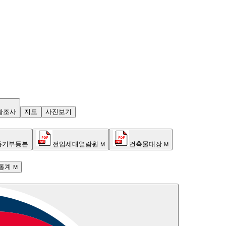
황조사
지도
사진보기
등기부등본
전입세대열람원
건축물대장
M
M
통계
M