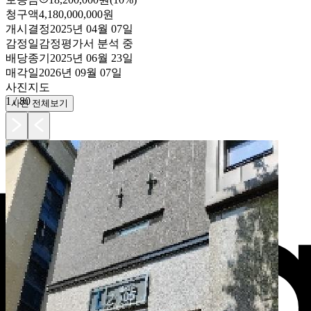
청구액
4,180,000,000원
개시결정
2025년 04월 07일
감정일
감정평가서 분석 중
배당종기
2025년 06월 23일
매각일
2026년 09월 07일
사진
지도
1
/
80
사진 전체보기