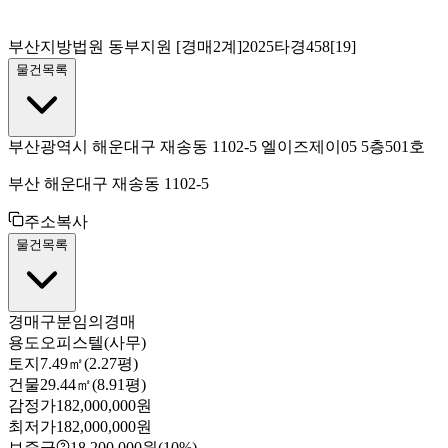
부산지방법원 동부지원
[경매2계]
2025타경458[19]
물건목록
부산광역시 해운대구 재송동 1102-5 엘이즈제이05 5층501호
부산 해운대구 재송동 1102-5
주소복사
물건목록
경매구분
임의경매
용도
오피스텔(사무)
토지
7.49㎡(2.27평)
건물
29.44㎡(8.91평)
감정가
182,000,000원
최저가
182,000,000원
보증금
18,200,000원
(10%)