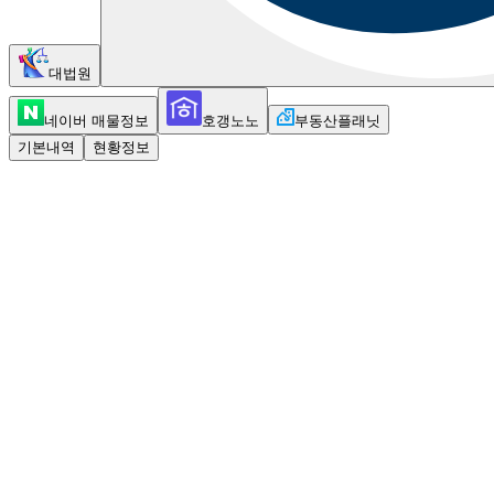
대법원
네이버 매물정보
호갱노노
부동산플래닛
기본내역
현황정보