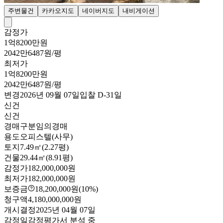
주변물건
카카오지도
네이버지도
내비게이션
감정가
1억8200만원
2042만6487원/평
최저가
1억8200만원
2042만6487원/평
변경
2026년 09월 07일
입찰
D-31
일
신건
신건
경매구분
임의경매
용도
오피스텔(사무)
토지
7.49㎡(2.27평)
건물
29.44㎡(8.91평)
감정가
182,000,000원
최저가
182,000,000원
보증금
18,200,000원
(10%)
청구액
4,180,000,000원
개시결정
2025년 04월 07일
감정일
감정평가서 분석 중