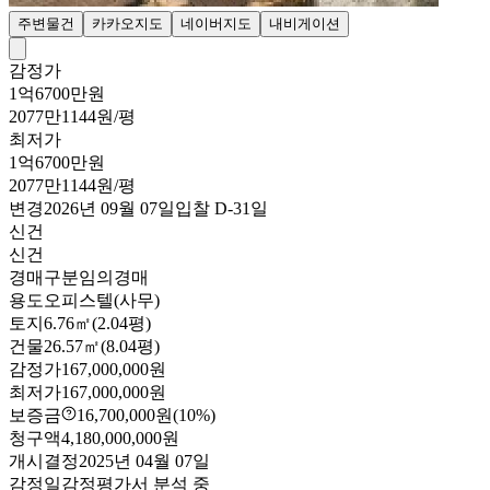
주변물건
카카오지도
네이버지도
내비게이션
감정가
1억6700만원
2077만1144원/평
최저가
1억6700만원
2077만1144원/평
변경
2026년 09월 07일
입찰
D-31
일
신건
신건
경매구분
임의경매
용도
오피스텔(사무)
토지
6.76㎡(2.04평)
건물
26.57㎡(8.04평)
감정가
167,000,000원
최저가
167,000,000원
보증금
16,700,000원
(10%)
청구액
4,180,000,000원
개시결정
2025년 04월 07일
감정일
감정평가서 분석 중