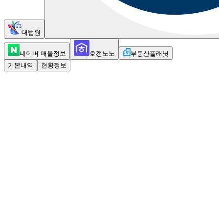
대법원
네이버 매물정보
호갱노노
부동산플래닛
기본내역
현황정보