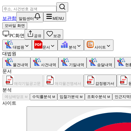
보관함
알림센터
MENU
모바일 화면
PC화면
공유
보관
대법원
문서
분석
사이트
대법원
물건내역
사건내역
기일내역
송달내역
현
문서
매각기일공고문
매각물건명세서
감정평가서
분석
예상배당표
수익률분석
입찰가분석
조회수분석
인근지역
M
M
M
M
사이트