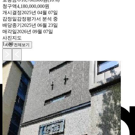
청구액
4,180,000,000원
개시결정
2025년 04월 07일
감정일
감정평가서 분석 중
배당종기
2025년 06월 23일
매각일
2026년 09월 07일
사진
지도
1
/
80
사진 전체보기