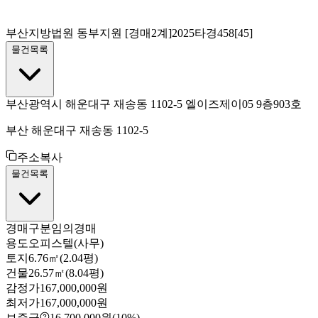
부산지방법원 동부지원
[경매2계]
2025타경458[45]
물건목록
부산광역시 해운대구 재송동 1102-5 엘이즈제이05 9층903호
부산 해운대구 재송동 1102-5
주소복사
물건목록
경매구분
임의경매
용도
오피스텔(사무)
토지
6.76㎡(2.04평)
건물
26.57㎡(8.04평)
감정가
167,000,000원
최저가
167,000,000원
보증금
16,700,000원
(10%)