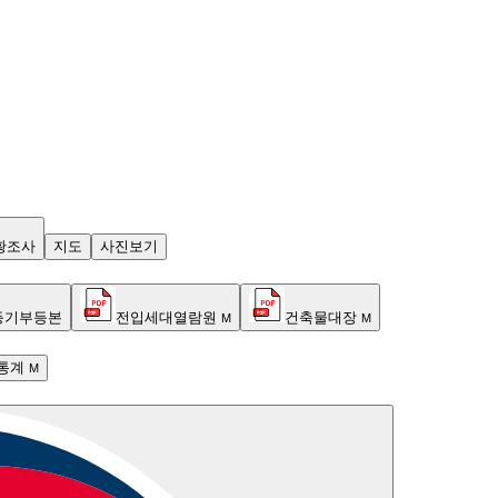
황조사
지도
사진보기
등기부등본
전입세대열람원
건축물대장
M
M
통계
M