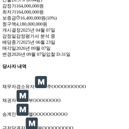
감정가
164,000,000원
최저가
164,000,000원
보증금
16,400,000원
(10%)
청구액
4,180,000,000원
개시결정
2025년 04월 07일
감정일
감정평가서 분석 중
배당종기
2025년 06월 23일
매각일
2026년 09월 07일
변경
2026년 09월 07일
입찰
D-31
일
당사자 내역
채무자겸소유자
주OOOOOOOOOO
채권자
부OOOOOOOO
승계인
엘OOOOOOOOOO
근저당권자
부OOOOOOOOO