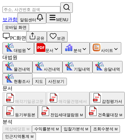
보관함
알림센터
MENU
모바일 화면
PC화면
공유
보관
대법원
문서
분석
사이트
대법원
물건내역
사건내역
기일내역
송달내역
현황조사
지도
사진보기
문서
매각기일공고문
매각물건명세서
감정평가서
등기부등본
전입세대열람원
건축물대장
M
M
분석
예상배당표
수익률분석
입찰가분석
조회수분석
M
M
M
M
인근지역통계
M