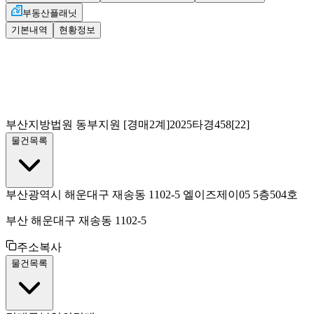
부동산플래닛
기본내역
현황정보
부산지방법원 동부지원
[경매2계]
2025타경458[22]
물건목록
부산광역시 해운대구 재송동 1102-5 엘이즈제이05 5층504호
부산 해운대구 재송동 1102-5
주소복사
물건목록