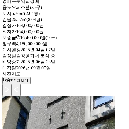
경매구분
임의경매
용도
오피스텔(사무)
토지
6.76㎡(2.04평)
건물
26.57㎡(8.04평)
감정가
164,000,000원
최저가
164,000,000원
보증금
16,400,000원
(10%)
청구액
4,180,000,000원
개시결정
2025년 04월 07일
감정일
감정평가서 분석 중
배당종기
2025년 06월 23일
매각일
2026년 09월 07일
사진
지도
1
/
80
사진 전체보기