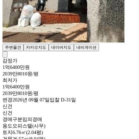
주변물건
카카오지도
네이버지도
내비게이션
감정가
1억6400만원
2039만8010원/평
최저가
1억6400만원
2039만8010원/평
변경
2026년 09월 07일
입찰
D-31
일
신건
신건
경매구분
임의경매
용도
오피스텔(사무)
토지
6.76㎡(2.04평)
건물
26.57㎡(8.04평)