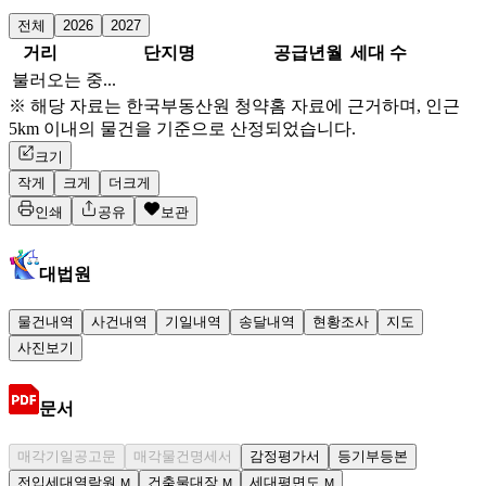
전체
2026
2027
거리
단지명
공급년월
세대 수
불러오는 중...
※ 해당 자료는 한국부동산원 청약홈 자료에 근거하며, 인근
5km 이내의 물건을 기준으로 산정되었습니다.
크기
작게
크게
더크게
인쇄
공유
보관
대법원
물건내역
사건내역
기일내역
송달내역
현황조사
지도
사진보기
문서
매각기일공고문
매각물건명세서
감정평가서
등기부등본
전입세대열람원
건축물대장
세대평면도
M
M
M