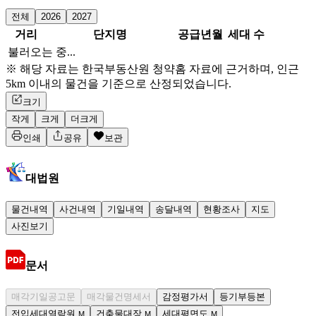
전체
2026
2027
거리
단지명
공급년월
세대 수
불러오는 중...
※ 해당 자료는 한국부동산원 청약홈 자료에 근거하며, 인근
5km 이내의 물건을 기준으로 산정되었습니다.
크기
작게
크게
더크게
인쇄
공유
보관
대법원
물건내역
사건내역
기일내역
송달내역
현황조사
지도
사진보기
문서
매각기일공고문
매각물건명세서
감정평가서
등기부등본
전입세대열람원
건축물대장
세대평면도
M
M
M