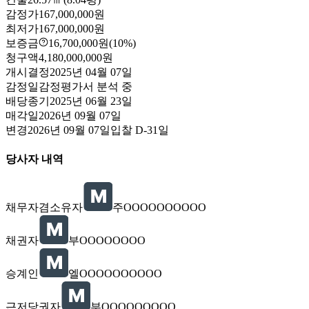
감정가
167,000,000원
최저가
167,000,000원
보증금
16,700,000원
(10%)
청구액
4,180,000,000원
개시결정
2025년 04월 07일
감정일
감정평가서 분석 중
배당종기
2025년 06월 23일
매각일
2026년 09월 07일
변경
2026년 09월 07일
입찰
D-31
일
당사자 내역
채무자겸소유자
주OOOOOOOOOO
채권자
부OOOOOOOO
승계인
엘OOOOOOOOOO
근저당권자
부OOOOOOOOO