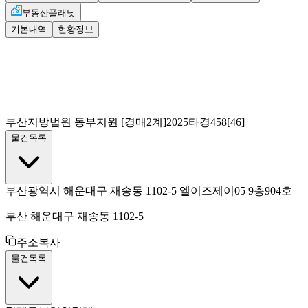
부동산플래닛
기본내역
현황정보
부산지방법원 동부지원
[경매2계]
2025타경458[46]
물건목록
부산광역시 해운대구 재송동 1102-5 엘이즈제이05 9층904호
부산 해운대구 재송동 1102-5
주소복사
물건목록