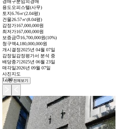
경매구분
임의경매
용도
오피스텔(사무)
토지
6.76㎡(2.04평)
건물
26.57㎡(8.04평)
감정가
167,000,000원
최저가
167,000,000원
보증금
16,700,000원
(10%)
청구액
4,180,000,000원
개시결정
2025년 04월 07일
감정일
감정평가서 분석 중
배당종기
2025년 06월 23일
매각일
2026년 09월 07일
사진
지도
1
/
80
사진 전체보기