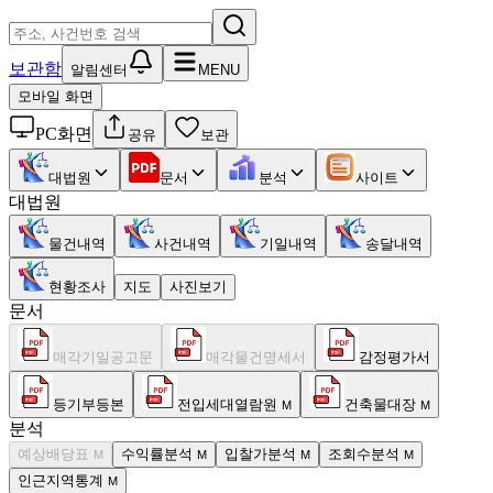
보관함
알림센터
MENU
모바일 화면
PC화면
공유
보관
대법원
문서
분석
사이트
대법원
물건내역
사건내역
기일내역
송달내역
현황조사
지도
사진보기
문서
매각기일공고문
매각물건명세서
감정평가서
등기부등본
전입세대열람원
건축물대장
M
M
분석
예상배당표
수익률분석
입찰가분석
조회수분석
M
M
M
M
인근지역통계
M