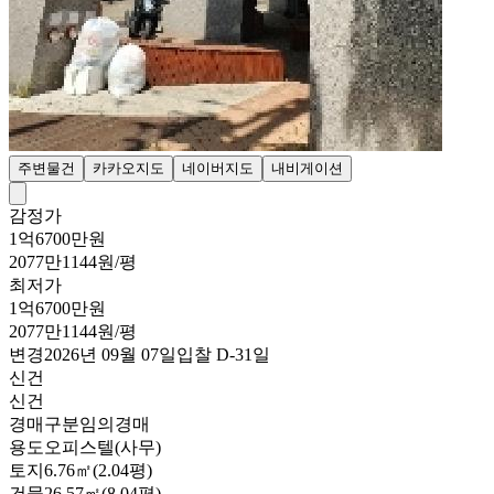
주변물건
카카오지도
네이버지도
내비게이션
감정가
1억6700만원
2077만1144원/평
최저가
1억6700만원
2077만1144원/평
변경
2026년 09월 07일
입찰
D-31
일
신건
신건
경매구분
임의경매
용도
오피스텔(사무)
토지
6.76㎡(2.04평)
건물
26.57㎡(8.04평)