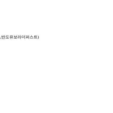
동,반도유보라더퍼스트)