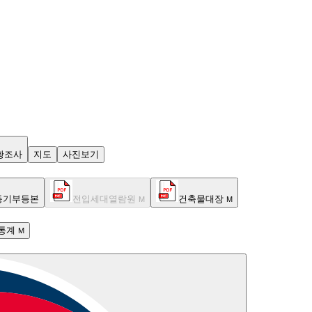
황조사
지도
사진보기
등기부등본
전입세대열람원
건축물대장
M
M
통계
M