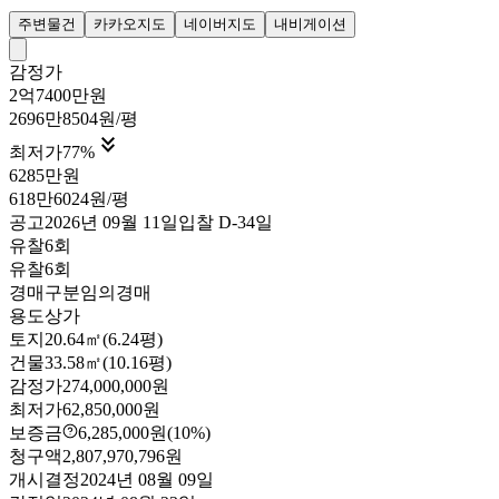
주변물건
카카오지도
네이버지도
내비게이션
감정가
2억7400만원
2696만8504원/평

최저가
77
%
6285만원
618만6024원/평
공고
2026년 09월 11일
입찰
D-34
일
유찰6회
유찰6회
경매구분
임의경매
용도
상가
토지
20.64㎡(6.24평)
건물
33.58㎡(10.16평)
감정가
274,000,000원
최저가
62,850,000원
보증금
6,285,000원
(10%)
청구액
2,807,970,796원
개시결정
2024년 08월 09일