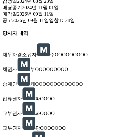
감정일
2024년 08월 23일
배당종기
2024년 11월 01일
매각일
2026년 09월 11일
공고
2026년 09월 11일
입찰
D-34
일
당사자 내역
채무자겸소유자
주OOOOOOOOO
채권자
부OOOOOOOOO
승계인
케OOOOOOOOOOOOO
압류권자
파OOOO
교부권자
파OOOO
교부권자
광OOOOOOO