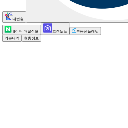
대법원
네이버 매물정보
호갱노노
부동산플래닛
기본내역
현황정보