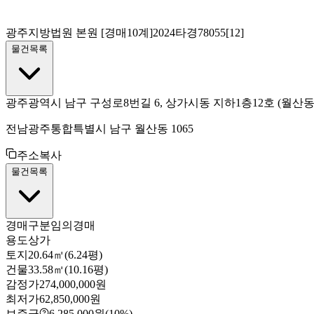
광주지방법원 본원
[경매10계]
2024타경78055[12]
물건목록
광주광역시 남구 구성로8번길 6, 상가시동 지하1층12호
(월산
전남광주통합특별시 남구 월산동 1065
주소복사
물건목록
경매구분
임의경매
용도
상가
토지
20.64㎡(6.24평)
건물
33.58㎡(10.16평)
감정가
274,000,000원
최저가
62,850,000원
보증금
6,285,000원
(10%)