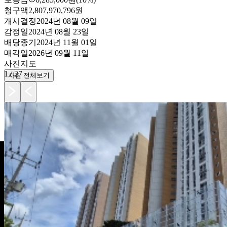
청구액
2,807,970,796원
개시결정
2024년 08월 09일
감정일
2024년 08월 23일
배당종기
2024년 11월 01일
매각일
2026년 09월 11일
사진
지도
1
/
27
사진 전체보기