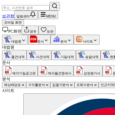
보관함
알림센터
MENU
모바일 화면
PC화면
공유
보관
대법원
문서
분석
사이트
대법원
물건내역
사건내역
기일내역
송달내역
현
문서
매각기일공고문
매각물건명세서
감정평가서
분석
예상배당표
수익률분석
입찰가분석
조회수분석
인근지역
M
M
M
M
사이트