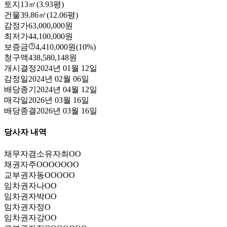
토지
13㎡(3.93평)
건물
39.86㎡(12.06평)
감정가
63,000,000원
최저가
44,100,000원
보증금
4,410,000원
(10%)
청구액
438,580,148원
개시결정
2024년 01월 12일
감정일
2024년 02월 06일
배당종기
2024년 04월 12일
매각일
2026년 03월 16일
배당종결
2026년 03월 16일
당사자 내역
채무자겸소유자
최OO
채권자
주OOOOOOO
교부권자
동OOOOO
임차권자
나OO
임차권자
박OO
임차권자
정O
임차권자
강OO