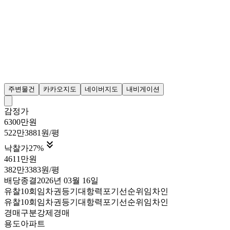
주변물건
카카오지도
네이버지도
내비게이션
감정가
6300만원
522만3881원/평

낙찰가
27
%
4611만원
382만3383원/평
배당종결
2026년 03월 16일
유찰10회
임차권등기
대항력포기
선순위임차인
유찰10회
임차권등기
대항력포기
선순위임차인
경매구분
강제경매
용도
아파트