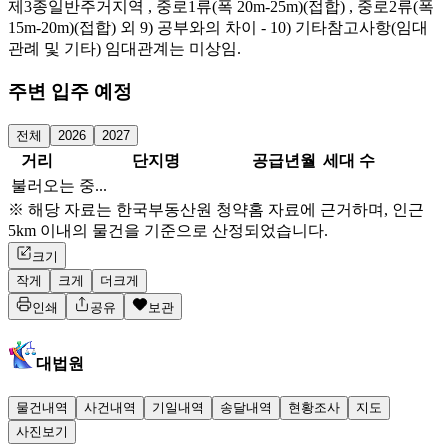
제3종일반주거지역 , 중로1류(폭 20m-25m)(접합) , 중로2류(폭
15m-20m)(접합) 외 9) 공부와의 차이 - 10) 기타참고사항(임대
관례 및 기타) 임대관계는 미상임.
주변 입주 예정
전체
2026
2027
거리
단지명
공급년월
세대 수
불러오는 중...
※ 해당 자료는 한국부동산원 청약홈 자료에 근거하며, 인근
5km 이내의 물건을 기준으로 산정되었습니다.
크기
작게
크게
더크게
인쇄
공유
보관
대법원
물건내역
사건내역
기일내역
송달내역
현황조사
지도
사진보기