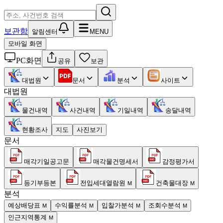
보관함
알림센터
MENU
모바일 화면
PC화면
공유
보관
대법원
문서
분석
사이트
대법원
물건내역
사건내역
기일내역
송달내역
현황조사
지도
사진보기
문서
매각기일공고문
매각물건명세서
감정평가서
등기부등본
전입세대열람원
건축물대장
M
M
분석
예상배당표
수익률분석
입찰가분석
조회수분석
M
M
M
M
인근지역통계
M