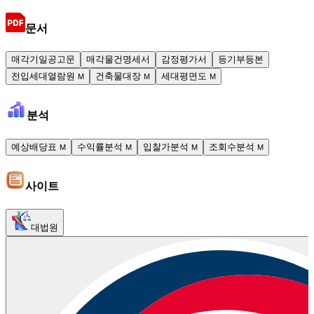
문서
매각기일공고문
매각물건명세서
감정평가서
등기부등본
전입세대열람원
건축물대장
세대평면도
M
M
M
분석
예상배당표
수익률분석
입찰가분석
조회수분석
M
M
M
M
사이트
대법원