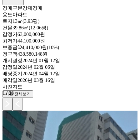
경매구분
강제경매
용도
아파트
토지
13㎡(3.93평)
건물
39.86㎡(12.06평)
감정가
63,000,000원
최저가
44,100,000원
보증금
4,410,000원
(10%)
청구액
438,580,148원
개시결정
2024년 01월 12일
감정일
2024년 02월 06일
배당종기
2024년 04월 12일
매각일
2026년 03월 16일
사진
지도
1
/
28
사진 전체보기