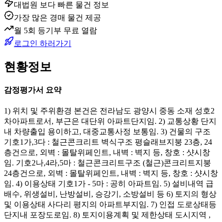
대법원 보다 빠른 물건 정보
가장 많은 경매 물건 제공
월 5회 등기부 무료 열람
로그인 하러가기
현황정보
감정평가서 요약
1) 위치 및 주위환경 본건은 전라남도 광양시 중동 소재 성호2
차아파트로서, 부근은 대단위 아파트단지임. 2) 교통상황 단지
내 차량출입 용이하고, 대중교통사정 보통임. 3) 건물의 구조
기호1가,3다 : 철근콘크리트 벽식구조 평슬래브지붕 23층, 24
층건으로, 외벽 : 몰탈위페인트, 내벽 : 벽지 등, 창호 : 샷시창
임. 기호2나,4라,5마 : 철근콘크리트구조 (철근)콘크리트지붕
24층건으로, 외벽 : 몰탈위페인트, 내벽 : 벽지 등, 창호 : 샷시창
임. 4) 이용상태 기호1가 - 5마 : 공히 아파트임. 5) 설비내역 급
배수, 위생설비, 난방설비, 승강기, 소방설비 등 6) 토지의 형상
및 이용상태 사다리 평지의 아파트부지임. 7) 인접 도로상태등
단지내 포장도로임. 8) 토지이용계획 및 제한상태 도시지역 ,